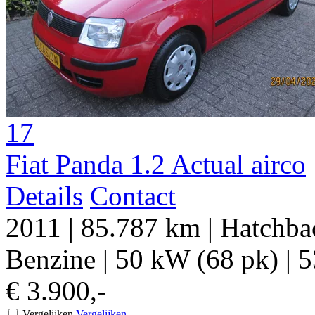
17
Fiat Panda 1.2 Actual airco
Details
Contact
2011
|
85.787 km
|
Hatchbac
Benzine
|
50 kW (68 pk)
|
5
€ 3.900,-
Vergelijken
Vergelijken