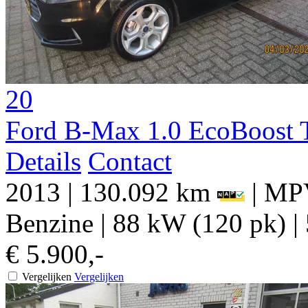
20
Ford B-Max 1.0 EcoBoost 
Details
Contact
2013
|
130.092 km
|
MPV
Benzine
|
88 kW (120 pk)
|
€ 5.900,-
Vergelijken
Vergelijken