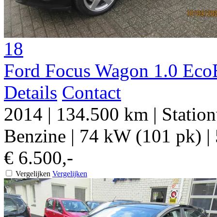
18
Ford Focus Wagon 1.0 Eco
Details
Contact
2014
|
134.500 km
|
Statio
Benzine
|
74 kW (101 pk)
|
€ 6.500,-
Vergelijken
Vergelijken