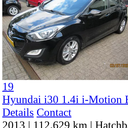
19
Hyundai i30 1.4i i-Motion 
Details
Contact
2013
|
112.629 km
|
Hatchb