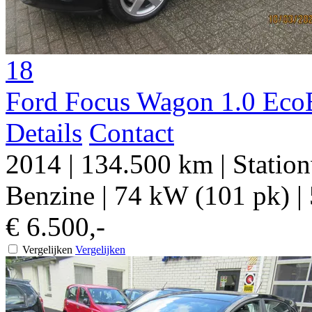
18
Ford Focus Wagon 1.0 Eco
Details
Contact
2014
|
134.500 km
|
Statio
Benzine
|
74 kW (101 pk)
|
€ 6.500,-
Vergelijken
Vergelijken