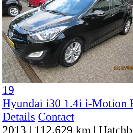
19
Hyundai i30 1.4i i-Motion 
Details
Contact
2013
|
112.629 km
|
Hatchb