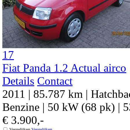
17
Fiat Panda 1.2 Actual airco
Details
Contact
2011
|
85.787 km
|
Hatchbac
Benzine
|
50 kW (68 pk)
|
5
€ 3.900,-
Vergelijken
Vergelijken