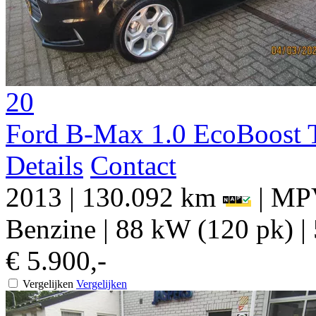
20
Ford B-Max 1.0 EcoBoost 
Details
Contact
2013
|
130.092 km
|
MPV
Benzine
|
88 kW (120 pk)
|
€ 5.900,-
Vergelijken
Vergelijken