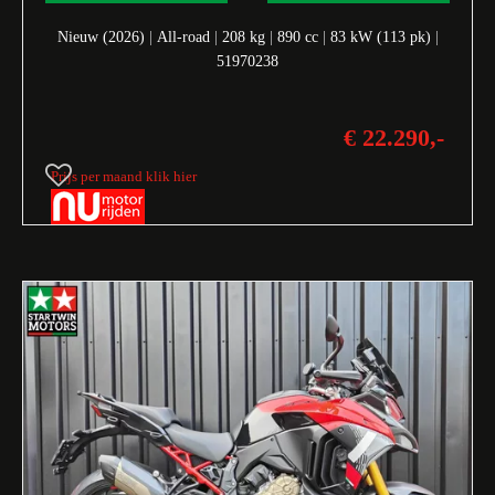
Nieuw (2026)
|
All-road
|
208 kg
|
890 cc
|
83 kW (113 pk)
|
51970238
€ 22.290,-
Prijs per maand klik hier