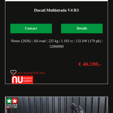
Ducati Multistrada V4 RS
Contact
Details
Nieuw (2026)
|
All-road
|
225 kg
|
1.103 cc
|
132 kW (179 pk)
|
52060909
€ 46.590,-
Prijs per maand klik hier