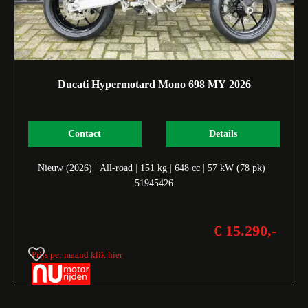
Ducati Hypermotard Mono 698 MY 2026
Contact
Details
Nieuw (2026)
|
All-road
|
151 kg
|
648 cc
|
57 kW (78 pk)
|
51945426
€ 15.290,-
Prijs per maand klik hier