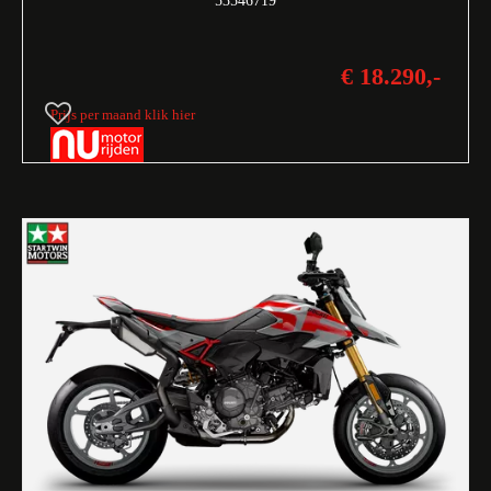
53546719
€ 18.290,-
Prijs per maand klik hier