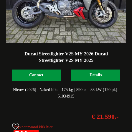
Ducati Streetfighter V2S MY 2026 Ducati
Streetfighter V2S MY 2025
Contact
Details
Nieuw (2026)
|
Naked bike
|
175 kg
|
890 cc
|
88 kW (120 pk)
|
51034915
€ 21.590,-
Prijs per maand klik hier