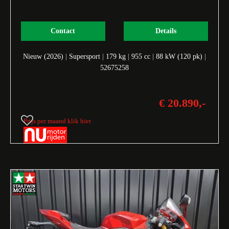
Contact
Details
Nieuw (2026)
|
Supersport
|
179 kg
|
955 cc
|
88 kW (120 pk)
|
52675258
€ 20.890,-
Prijs per maand klik hier