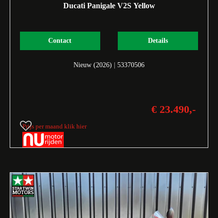
Ducati Panigale V2S Yellow
Contact
Details
Nieuw (2026)
|
53370506
€ 23.490,-
Prijs per maand klik hier