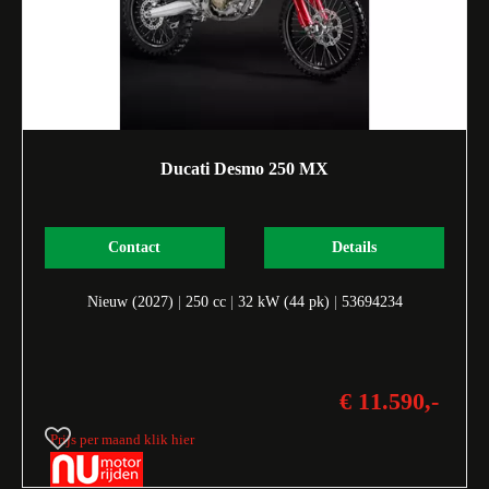
Ducati Desmo 250 MX
Contact
Details
Nieuw (2027)
|
250 cc
|
32 kW (44 pk)
|
53694234
€ 11.590,-
Prijs per maand klik hier