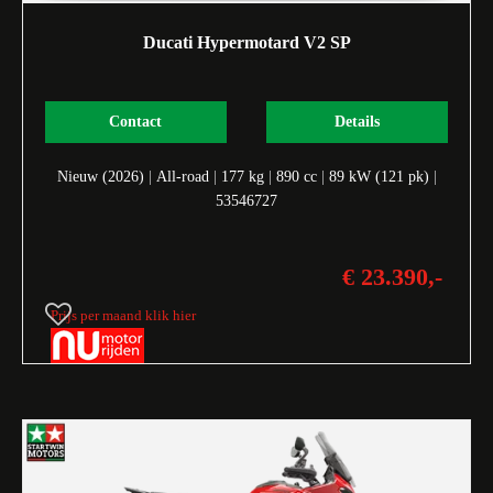
Ducati Hypermotard V2 SP
Contact
Details
Nieuw (2026)
|
All-road
|
177 kg
|
890 cc
|
89 kW (121 pk)
|
53546727
€ 23.390,-
Prijs per maand klik hier