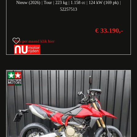
Nieuw (2026)
|
Tour
|
223 kg
|
1.158 cc
|
124 kW (169 pk)
|
52257513
€ 33.190,-
Prijs per maand klik hier