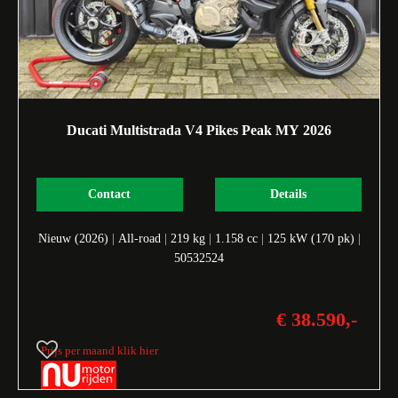
Ducati Multistrada V4 Pikes Peak MY 2026
Contact
Details
Nieuw (2026)
|
All-road
|
219 kg
|
1.158 cc
|
125 kW (170 pk)
|
50532524
€ 38.590,-
Prijs per maand klik hier