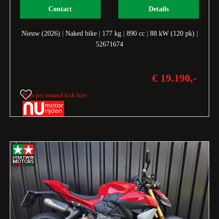
Contact
Details
Nieuw (2026)
|
Naked bike
|
177 kg
|
890 cc
|
88 kW (120 pk)
|
52671674
€ 19.190,-
Prijs per maand klik hier