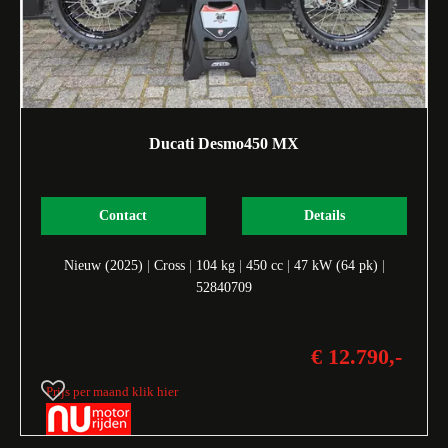
Ducati Desmo450 MX
Contact
Details
Nieuw (2025)
|
Cross
|
104 kg
|
450 cc
|
47 kW (64 pk)
|
52840709
€ 12.790,-
Prijs per maand klik hier