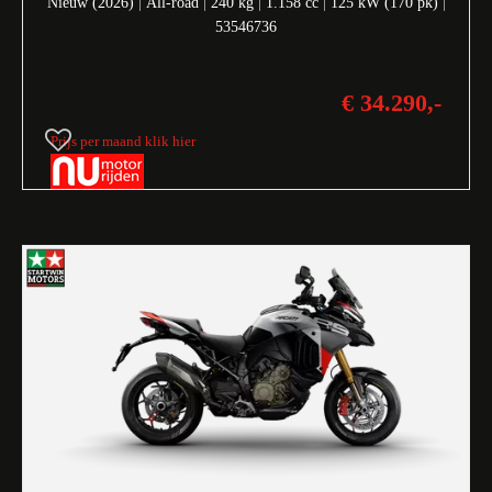
Nieuw (2026)
|
All-road
|
240 kg
|
1.158 cc
|
125 kW (170 pk)
|
53546736
€ 34.290,-
Prijs per maand klik hier