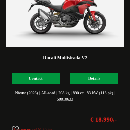
Ducati Multistrada V2
Contact
Details
Nieuw (2026)
|
All-road
|
208 kg
|
890 cc
|
83 kW (113 pk)
|
50010633
€ 18.990,-
Prijs per maand klik hier