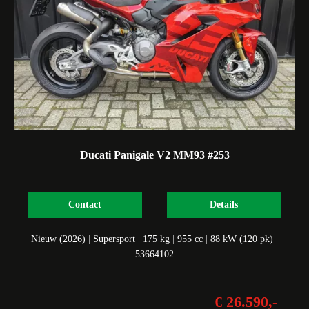
Ducati Panigale V2 MM93 #253
Contact
Details
Nieuw (2026)
|
Supersport
|
175 kg
|
955 cc
|
88 kW (120 pk)
|
53664102
€ 26.590,-