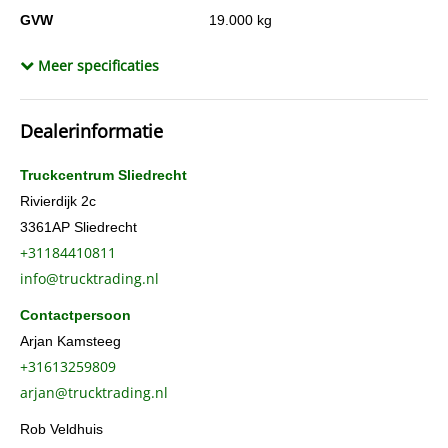
GVW
19.000 kg
Lengte
616 cm
Meer specificaties
Breedte
250 cm
Wielbasis
370 cm
Dealerinformatie
Cilinderinhoud
10.677 cc
Aantal cilinders
6
Truckcentrum Sliedrecht
Gewicht (leeg)
7.468 kg
Rivierdijk 2c
3361AP
Sliedrecht
Conditie algemeen
Goed
+31184410811
Aandrijving
Achterwielaandrijving
info@trucktrading.nl
Cabinesoort
slaap
Contactpersoon
Constructiedatum
2019
Arjan Kamsteeg
BTW verrekenbaar
Ja
+31613259809
Chassisnummer
WDB96340310378249
arjan@trucktrading.nl
APK
tot 21-10-2026
Rob Veldhuis
AdBlue systeem
Ja