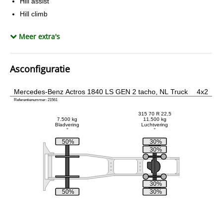
Hill assist
Hill climb
Koelkast
Meer extra's
Lane assist
Mistlampen
Standkachel
Asconfiguratie
Zonneklep
Mercedes-Benz Actros 1840 LS GEN 2 tacho, NL Truck
4x2
Referentienummer: 21561
315 70 R 22,5
7.500 kg
11.500 kg
Bladvering
Luchtvering
50%
30%
30%
30%
50%
30%