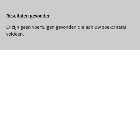
Resultaten gevonden
Er zijn geen voertuigen gevonden die aan uw zoekcriteria
voldoen.