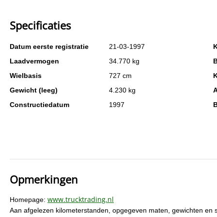
Specificaties
Datum eerste registratie
21-03-1997
K
Laadvermogen
34.770 kg
B
Wielbasis
727 cm
K
Gewicht (leeg)
4.230 kg
A
Constructiedatum
1997
B
Opmerkingen
www.trucktrading.nl
Homepage:
Aan afgelezen kilometerstanden, opgegeven maten, gewichten en s