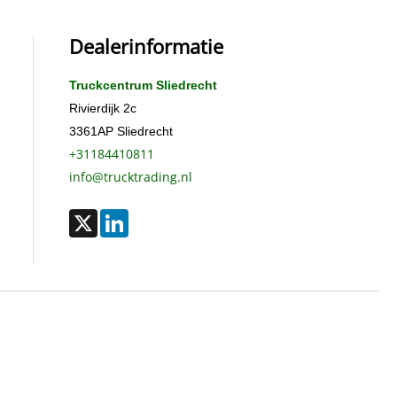
Dealerinformatie
Truckcentrum Sliedrecht
Rivierdijk 2c
3361AP
Sliedrecht
+31184410811
info@trucktrading.nl
X
LinkedIn