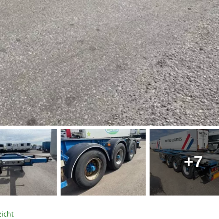
+7
icht