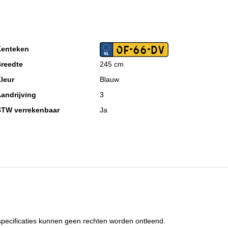
OF-66-DV
enteken
reedte
245 cm
leur
Blauw
andrijving
3
TW verrekenbaar
Ja
pecificaties kunnen geen rechten worden ontleend.