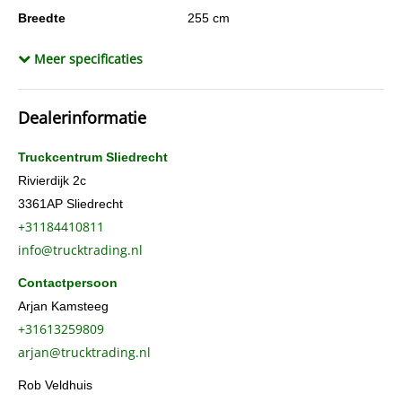
Breedte
255 cm
Inwendige afmetingen (lxbxh)
770 x 250 x 270 cm
Meer specificaties
Wielbasis
610 cm
Cilinderinhoud
10.837 cc
Dealerinformatie
Aantal cilinders
6
Gewicht (leeg)
10.155 kg
Truckcentrum Sliedrecht
Conditie algemeen
Goed
Rivierdijk 2c
3361AP
Sliedrecht
Aandrijving
Achterwielaandrijving
+31184410811
Cabinesoort
slaap
info@trucktrading.nl
Constructiedatum
2015
Contactpersoon
BTW verrekenbaar
Ja
Arjan Kamsteeg
Chassisnummer
XLRAEM4100G049928
+31613259809
Laadklep
onderschuifklep 2000
arjan@trucktrading.nl
AdBlue systeem
Ja
Rob Veldhuis