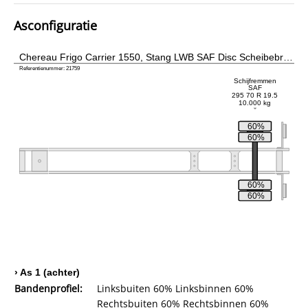
Asconfiguratie
Chereau Frigo Carrier 1550, Stang LWB SAF Disc Scheibebr…
Referentienummer: 21759
Schijfremmen
SAF
295 70 R 19.5
10.000 kg
60%
60%
60%
60%
› As 1 (achter)
Bandenprofiel:
Linksbuiten 60% Linksbinnen 60%
Rechtsbuiten 60% Rechtsbinnen 60%