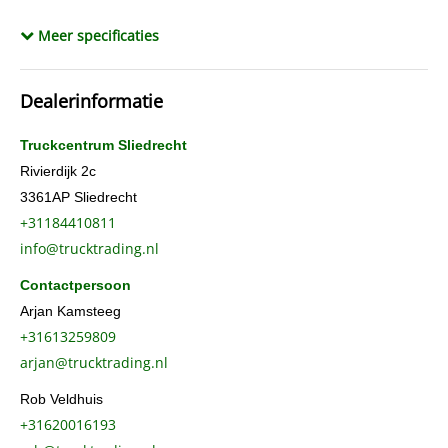
Constructiedatum
2012
Meer specificaties
Opbouw type
Vector 1550
Opbouw koelmotor
diesel+elektrisch
Dealerinformatie
Opbouw koelmotor uren diesel
8793
Opbouw koelmotor uren elektrisch
33
Truckcentrum Sliedrecht
BTW verrekenbaar
Ja
Rivierdijk 2c
3361AP
Sliedrecht
Laadklep
achtersluitklep 2000
+31184410811
info@trucktrading.nl
Contactpersoon
Arjan Kamsteeg
+31613259809
arjan@trucktrading.nl
Rob Veldhuis
+31620016193