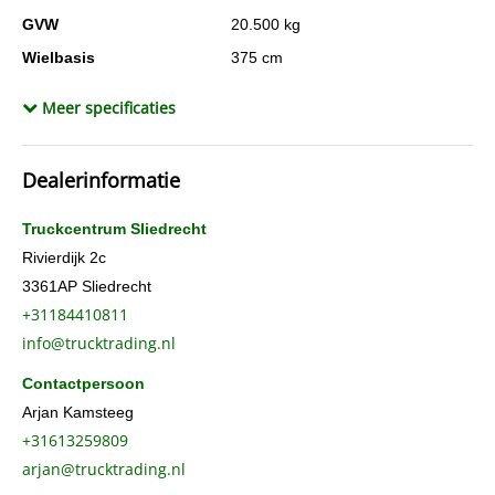
GVW
20.500 kg
Wielbasis
375 cm
Cilinderinhoud
12.742 cc
Meer specificaties
Aantal cilinders
6
Kleur
Blauw
Dealerinformatie
Gewicht (leeg)
8.681 kg
Conditie algemeen
Goed
Truckcentrum Sliedrecht
Aandrijving
Achterwielaandrijving
Rivierdijk 2c
3361AP
Sliedrecht
Cabinesoort
slaap
+31184410811
Constructiedatum
2017
info@trucktrading.nl
Inhoud laadruimte
1.200 l
Contactpersoon
BTW verrekenbaar
Ja
Arjan Kamsteeg
Chassisnummer
YS2S4X20002138812
+31613259809
Bekleding
Leder
arjan@trucktrading.nl
AdBlue systeem
Ja