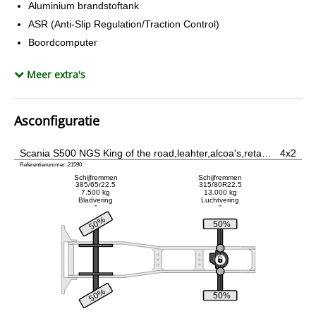
Aluminium brandstoftank
ASR (Anti-Slip Regulation/Traction Control)
Boordcomputer
Centrale vergrendeling
Meer extra's
Climate control
Cruise control
Dakspoiler
Asconfiguratie
Differentieelblokkering
Dubbele brandstoftank
Scania S500 NGS King of the road,leahter,alcoa's,reta…
4x2
Referentienummer: 21590
EBS
Schijfremmen
Schijfremmen
385/65r22.5
315/80R22.5
Elektrisch bedienbare ramen
7.500 kg
13.000 kg
Bladvering
Luchtvering
ESP
50%
50%
Geluidsarm
Hill assist
Hill climb
Intarder
50%
50%
I Parc Cool