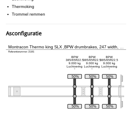
Thermoking
Trommel remmen
Asconfiguratie
Montracon Thermo king SLX ,BPW drumbrakes, 247 width, …
Referentienummer: 21161
BPW
BPW
BPW
385/65R22.5
385/65R22.5
385/65R22.5
9.000 kg
9.000 kg
9.000 kg
Luchtvering
Luchtvering
Luchtvering
50%
50%
50%
50%
50%
50%