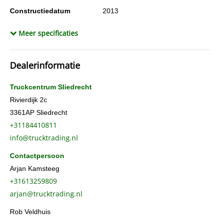
Constructiedatum
2013
Opbouw type
SLX
Meer specificaties
Opbouw koelmotor
diesel+elektrisch
Opbouw koelmotor uren diesel
21207
Dealerinformatie
Opbouw koelmotor uren elektrisch
208
BTW verrekenbaar
Ja
Truckcentrum Sliedrecht
Chassisnummer
SMRR3AXXXDN109195
Rivierdijk 2c
3361AP
Sliedrecht
Merk koeleenheid
Thermo King
+31184410811
info@trucktrading.nl
Contactpersoon
Arjan Kamsteeg
+31613259809
arjan@trucktrading.nl
Rob Veldhuis