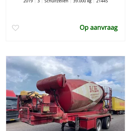
2019
|
3
|
Schuifzeilen
|
39.000 kg
|
21445
Op aanvraag