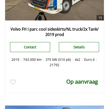
15
Volvo FH I parc cool sideskirts/NL truck/2x Tank/
2019 prod
Contact
Details
2019
|
743.000 km
|
375 kW (510 pk)
|
4x2
|
Euro 6
|
21792
Op aanvraag