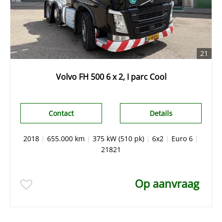
21
Volvo FH 500 6 x 2, I parc Cool
Contact
Details
2018
|
655.000 km
|
375 kW (510 pk)
|
6x2
|
Euro 6
|
21821
Op aanvraag