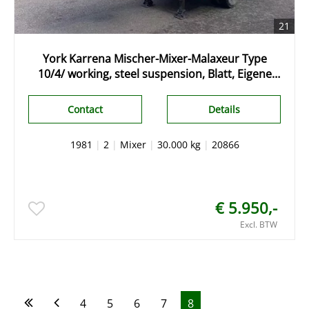
21
York Karrena Mischer-Mixer-Malaxeur Type
10/4/ working, steel suspension, Blatt, Eigene
Motor Engine
Contact
Details
1981
|
2
|
Mixer
|
30.000 kg
|
20866
€ 5.950,-
Excl. BTW
4
5
6
7
8