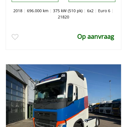
2018
|
696.000 km
|
375 kW (510 pk)
|
6x2
|
Euro 6
|
21820
Op aanvraag