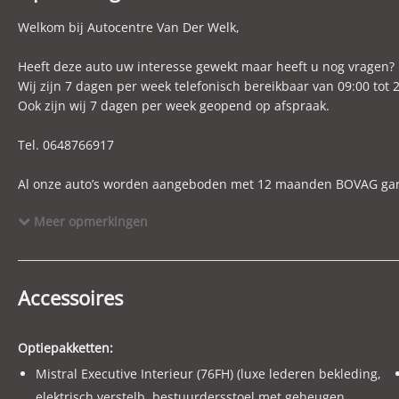
Emissieklasse
Euro 6d-TEMP
M
Welkom bij Autocentre Van Der Welk,
Max. trekgewicht ongeremd
745 kg
C
BTW verrekenbaar
Nee (margeregeling)
B
Heeft deze auto uw interesse gewekt maar heeft u nog vragen? 
Wij zijn 7 dagen per week telefonisch bereikbaar van 09:00 tot 2
APK
bij aflevering
B
Ook zijn wij 7 dagen per week geopend op afspraak.
Accu laadvermogen
3.7 kW
A
WLTP-emissie gecombineerd
33 g/km
Tel. 0648766917
Al onze auto’s worden aangeboden met 12 maanden BOVAG garanti
auto en minimaal een half volle tank.
Meer opmerkingen
Financial lease behoort bij ons ook tot de mogelijkheden, graa
U wordt vriendelijk verzocht een afspraak te maken om de auto 
Accessoires
Wilt u een inruil voorstel? Graag foto’s, km-stand en eventuele 
ruilen alles in denk hierbij aan een motor, scooter, boot, aanhan
Optiepakketten:
Mistral Executive Interieur (76FH) (luxe lederen bekleding,
Voor onze actuele aanbod kijk op WWW.WELK.NL
elektrisch verstelb. bestuurdersstoel met geheugen,