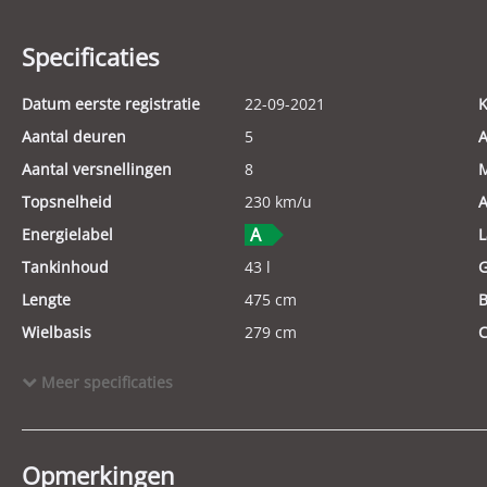
Specificaties
Datum eerste registratie
22-09-2021
K
Aantal deuren
5
A
Aantal versnellingen
8
M
Topsnelheid
230 km/u
A
Energielabel
L
Tankinhoud
43 l
Lengte
475 cm
B
Wielbasis
279 cm
C
Aantal cilinders
4
K
Meer specificaties
Motorrijtuigenbelasting
€ 307,- tot € 335,- per kwartaal
G
Modeldatum vanaf
2021
M
Accucapaciteit
12 kWh
A
Opmerkingen