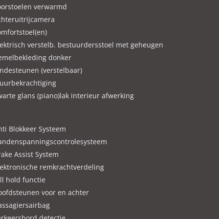
oorstoelen verwarmd
chteruitrijcamera
omfortstoel(en)
lektrisch verstelb. bestuurdersstoel met geheugen
emelbekleding donker
endesteunen (verstelbaar)
tuurbekrachtiging
arte glans (piano)lak interieur afwerking
nti Blokkeer Systeem
andenspanningscontrolesysteem
rake Assist System
lektronische remkrachtverdeling
ll hold functie
oofdsteunen voor en achter
assagiersairbag
erkeersbord detectie