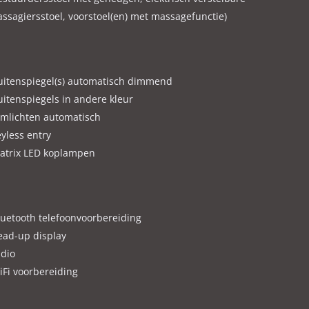
assagiersstoel, voorstoel(en) met massagefunctie)
leend aan de verstrekte informatie in de advertentie.
uitenspiegel(s) automatisch dimmend
uitenspiegels in andere kleur
imlichten automatisch
yless entry
atrix LED koplampen
luetooth telefoonvoorbereiding
ead-up display
adio
iFi voorbereiding