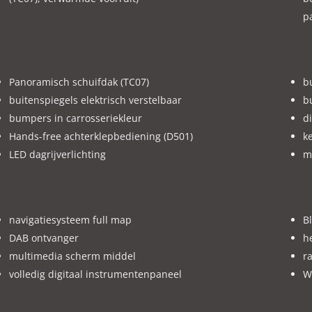
p
oeringen en optielijst kunnen afwijken, er worden geen rechten ont
ijk zijn voordat u de beslissing neemt.
Panoramisch schuifdak (TC07)
b
buitenspiegels elektrisch verstelbaar
b
bumpers in carrosseriekleur
d
Hands-free achterklepbediening (D501)
ke
LED dagrijverlichting
m
navigatiesysteem full map
B
DAB ontvanger
h
multimedia scherm middel
r
volledig digitaal instrumentenpaneel
W