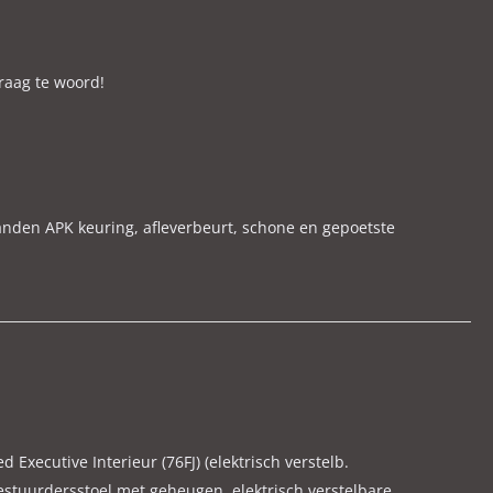
raag te woord!
anden APK keuring, afleverbeurt, schone en gepoetste
eurstelling te voorkomen.
snel mogelijk een juiste en eerlijke inruilprijs. ( wij
d Executive Interieur (76FJ) (elektrisch verstelb.
estuurdersstoel met geheugen, elektrisch verstelbare