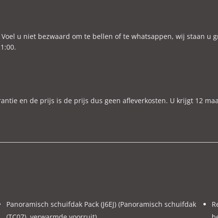
ax. trekgewicht
1.330 kg
O₂-emissie
33 g/km
ijtellingspercentage
22%
Voel u niet bezwaard om te bellen of te whatsappen, wij staan u g
1:00.
ekleding
Leder
ctieradius elektrisch
57 km
e en de prijs is de prijs dus geen afleverkosten. U krijgt 12 ma
g contact opnemen voor meer informatie.
te komen bezichtigen, zodat wij de auto klaar kunnen zetten en tel
schades of defecten whatsappen naar 06-48766917, dan ontvangt u zo 
ger Etc. )
Panoramisch schuifdak Pack (J6EJ) (Panoramisch schuifdak
Re
(TC07), verwarmde voorruit)
b