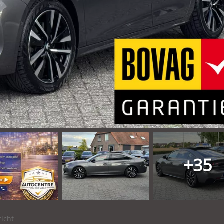
+35
icht