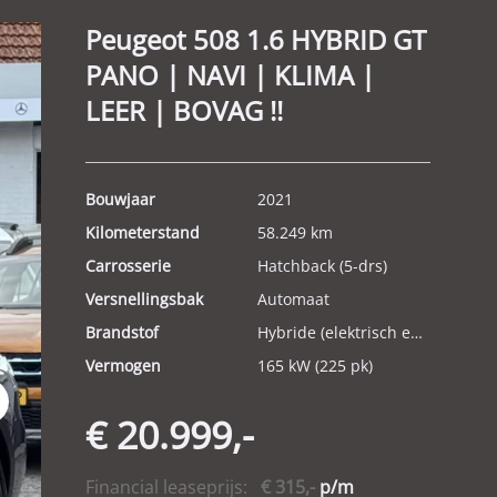
Peugeot 508 1.6 HYBRID GT
PANO | NAVI | KLIMA |
LEER | BOVAG !!
Bouwjaar
2021
Kilometerstand
58.249 km
Carrosserie
Hatchback (5-drs)
Versnellingsbak
Automaat
Brandstof
Hybride (elektrisch en benzine)
Vermogen
165 kW (225 pk)
t
€ 20.999,-
Financial leaseprijs:
€ 315,-
p/m