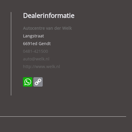
Dealerinformatie
Autocentre van der Welk
Langstraat
6691ed
Gendt
0481-421500
auto@welk.nl
http://www.welk.nl
WhatsApp
Copy
Link