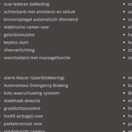
luxe lederen bekleding
v
achterbank met armsteun en skiluik
a
binnenspiegel automatisch dimmend
c
elektrische ramen voor
e
geluidsimulator
h
keyless start
l
sfeerverlichting
s
voorstoel(en) met massagefunctie
zw
alarm klasse 1(startblokkering)
A
Autonomous Emergency Braking
b
bots waarschuwing systeem
B
dodehoek detectie
e
grootlichtassistent
hi
hoofd airbag(s) voor
h
parkeersensor voor
p
rondomzicht camera
v