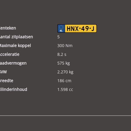
enteken
HNX-49-J
antal zitplaatsen
5
aximale koppel
300 Nm
cceleratie
8,2 s
aadvermogen
575 kg
GVW
2.270 kg
reedte
186 cm
ilinderinhoud
1.598 cc
leur
Grijs
ewicht (leeg)
1.695 kg
odeldatum tot
2025
andrijving
Voorwielaandrijving