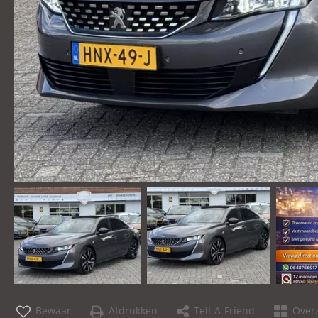
Bewaar
Afdrukken
Tell-A-Friend
Overz