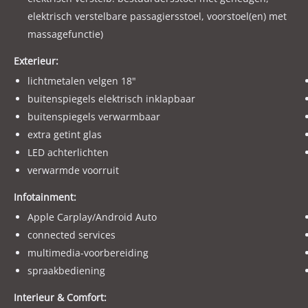
Met vriendelijke groet en tot snel ! Bij Autocentre Van Der Welk.
elektrisch verstelbare passagiersstoel, voorstoel(en) met
massagefunctie)
LET OP ! Wij adverteren via een adverteerders systeem. De uitv
Controleer altijd zelf de uitvoering en opties die voor u belangr
Exterieur:
lichtmetalen velgen 18"
buitenspiegels elektrisch inklapbaar
buitenspiegels verwarmbaar
extra getint glas
LED achterlichten
verwarmde voorruit
Infotainment:
Apple Carplay/Android Auto
connected services
multimedia-voorbereiding
spraakbediening
Interieur & Comfort: