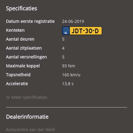
Specificaties
Datum eerste registratie
24-06-2019
Kenteken
JDT-30-D
Aantal deuren
5
Aantal zitplaatsen
4
Aantal versnellingen
5
Maximale koppel
93 Nm
Topsnelheid
160 km/u
Acceleratie
13,8 s
Energielabel
Meer specificaties
Laadvermogen
425 kg
Tankinhoud
35 l
Dealerinformatie
GVW
1.240 kg
Lengte
347 cm
Autocentre van der Welk