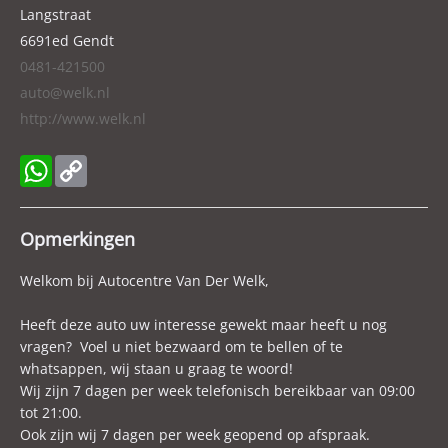
Breedte
162 cm
Langstraat
6691ed
Gendt
Wielbasis
234 cm
0481-421500
Cilinderinhoud
998 cc
auto@welk.nl
Aantal cilinders
3
http://www.welk.nl
Kleur
Rood
Motorrijtuigenbelasting
€ 70,- tot € 76,- per kwartaal
WhatsApp
Copy
Gewicht (leeg)
815 kg
Link
Modeldatum vanaf
2018
Opmerkingen
Modeldatum tot
2021
Welkom bij Autocentre Van Der Welk,
Aandrijving
Voorwielaandrijving
Emissieklasse
Euro 6d-TEMP
Heeft deze auto uw interesse gewekt maar heeft u nog
Gecombineerd verbruik
3,8 l/100km
vragen? Voel u niet bezwaard om te bellen of te
whatsappen, wij staan u graag te woord!
Verbruik stad
4,3 l/100km
Wij zijn 7 dagen per week telefonisch bereikbaar van 09:00
Verbruik snelweg
3,5 l/100km
tot 21:00.
CO₂-emissie
93 g/km
Ook zijn wij 7 dagen per week geopend op afspraak.