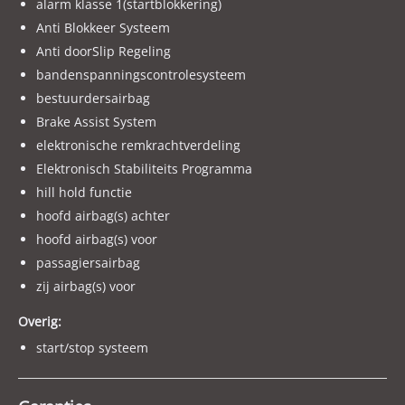
alarm klasse 1(startblokkering)
Voor onze actuele aanbod kijk op WWW.WELK.NL
Anti Blokkeer Systeem
Anti doorSlip Regeling
Met vriendelijke groet en tot snel ! Bij Autocentre Van Der
bandenspanningscontrolesysteem
Welk.
bestuurdersairbag
LET OP ! Wij adverteren via een adverteerders systeem. De
Brake Assist System
uitvoeringen en optielijst kunnen afwijken, er worden geen
elektronische remkrachtverdeling
rechten ontleend aan de verstrekte informatie in de
Elektronisch Stabiliteits Programma
advertentie. Controleer altijd zelf de uitvoering en opties die
hill hold functie
voor u belangrijk zijn voordat u de beslissing neemt.
hoofd airbag(s) achter
hoofd airbag(s) voor
passagiersairbag
zij airbag(s) voor
Overig:
start/stop systeem