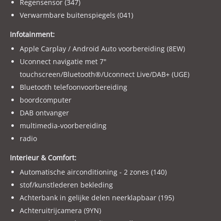
Regensensor (347)
motor, scooter, boot, aanhanger Etc. )
Verwarmbare buitenspiegels (041)
Voor onze actuele aanbod kijk op WWW.WELK.NL
Infotainment:
Met vriendelijke groet en tot snel ! Bij Autocentre Van Der
Apple Carplay / Android Auto voorbereiding (8EW)
Welk.
Uconnect navigatie met 7"
touchscreen/Bluetooth®/Uconnect Live/DAB+ (UGE)
LET OP ! Wij adverteren via een adverteerders systeem. De
Bluetooth telefoonvoorbereiding
uitvoeringen en optielijst kunnen afwijken, er worden geen
boordcomputer
rechten ontleend aan de verstrekte informatie in de
DAB ontvanger
advertentie. Controleer altijd zelf de uitvoering en opties die
voor u belangrijk zijn voordat u de beslissing neemt.
multimedia-voorbereiding
radio
Interieur & Comfort:
Automatische airconditioning - 2 zones (140)
stof/kunstlederen bekleding
Achterbank in gelijke delen neerklapbaar (195)
Achteruitrijcamera (9YN)