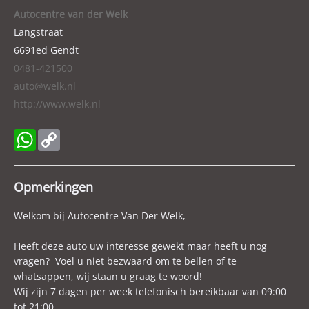
Lengte
427 cm
Autocentre van der Welk
Breedte
180 cm
Langstraat
6691ed
Gendt
Wielbasis
257 cm
0481-421500
Cilinderinhoud
999 cc
auto@welk.nl
Aantal cilinders
3
http://www.welk.nl
Kleur
Zwart
Motorrijtuigenbelasting
€ 199,- tot € 217,- per kwartaal
WhatsApp
Copy
Gewicht (leeg)
1.265 kg
Link
Modeldatum vanaf
2018
Opmerkingen
Modeldatum tot
2022
Welkom bij Autocentre Van Der Welk,
Aandrijving
Voorwielaandrijving
Emissieklasse
Euro 6d-TEMP
Heeft deze auto uw interesse gewekt maar heeft u nog
Max. trekgewicht
1.250 kg
vragen? Voel u niet bezwaard om te bellen of te
whatsappen, wij staan u graag te woord!
Max. trekgewicht ongeremd
600 kg
Wij zijn 7 dagen per week telefonisch bereikbaar van 09:00
Gecombineerd verbruik
6,3 l/100km
tot 21:00.