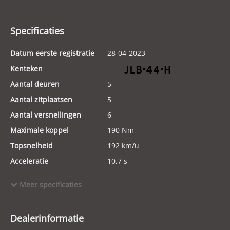
Specificaties
Datum eerste registratie
28-04-2023
Kenteken
JLB-44-H
Aantal deuren
5
Aantal zitplaatsen
5
Aantal versnellingen
6
Maximale koppel
190 Nm
Topsnelheid
192 km/u
Acceleratie
10,7 s
Energielabel
Meer specificaties
Laadvermogen
575 kg
Tankinhoud
48 l
Dealerinformatie
GVW
1.840 kg