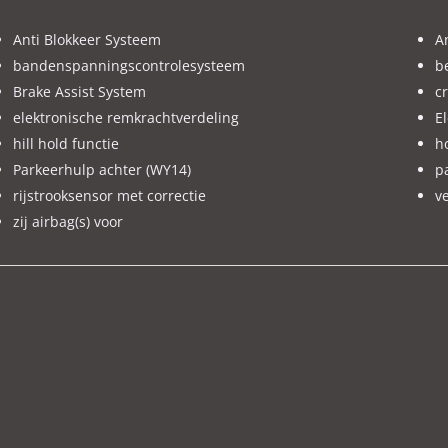
Anti Blokkeer Systeem
A
bandenspanningscontrolesysteem
b
Brake Assist System
cr
elektronische remkrachtverdeling
E
hill hold functie
h
Parkeerhulp achter (WY14)
p
rijstrooksensor met correctie
v
zij airbag(s) voor