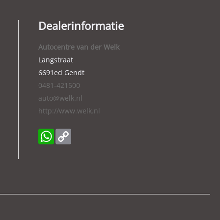
Dealerinformatie
Autocentre van der Welk
Langstraat
6691ed
Gendt
0481-421500
auto@welk.nl
http://www.welk.nl
WhatsApp
Copy
Link