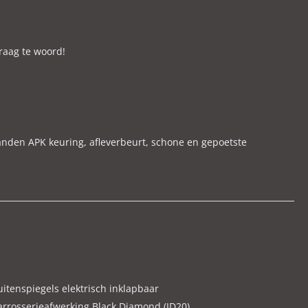
raag te woord!
anden APK keuring, afleverbeurt, schone en gepoetste
eurstelling te voorkomen.
snel mogelijk een juiste en eerlijke inruilprijs. ( wij
uitenspiegels elektrisch inklapbaar
arrosserieafwerking Black Diamond (JD20)