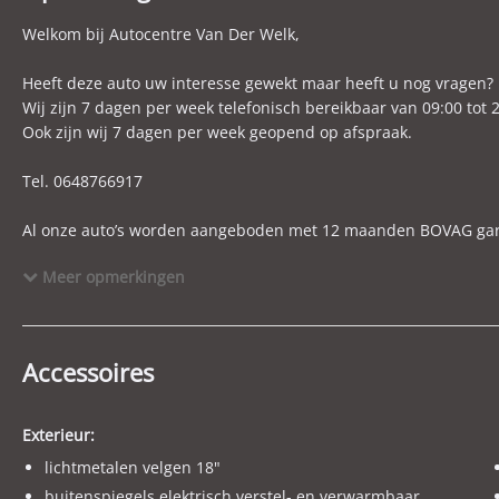
Max. trekgewicht
1.150 kg
M
Welkom bij Autocentre Van Der Welk,
Gecombineerd verbruik
4,9 l/100km
C
BTW verrekenbaar
Nee (margeregeling)
B
Heeft deze auto uw interesse gewekt maar heeft u nog vragen? 
Wij zijn 7 dagen per week telefonisch bereikbaar van 09:00 tot 2
APK
bij aflevering
B
Ook zijn wij 7 dagen per week geopend op afspraak.
WLTP-emissie gecombineerd
120 g/km
Tel. 0648766917
Al onze auto’s worden aangeboden met 12 maanden BOVAG garanti
auto en minimaal een half volle tank.
Meer opmerkingen
Financial lease behoort bij ons ook tot de mogelijkheden, graa
U wordt vriendelijk verzocht een afspraak te maken om de auto 
Accessoires
Wilt u een inruil voorstel? Graag foto’s, km-stand en eventuele 
ruilen alles in denk hierbij aan een motor, scooter, boot, aanhan
Exterieur:
lichtmetalen velgen 18"
Voor onze actuele aanbod kijk op WWW.WELK.NL
buitenspiegels elektrisch verstel- en verwarmbaar