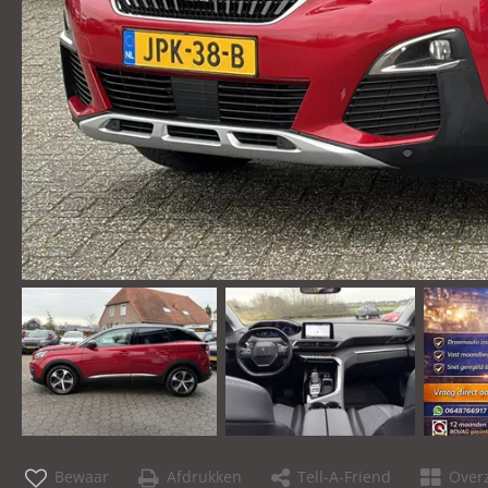
Bewaar
Afdrukken
Tell-A-Friend
Overz