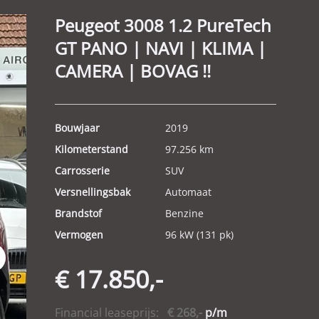
Peugeot 3008 1.2 PureTech
GT PANO | NAVI | KLIMA |
CAMERA | BOVAG !!
Bouwjaar
2019
Kilometerstand
97.256 km
Carrosserie
SUV
Versnellingsbak
Automaat
Brandstof
Benzine
Vermogen
96 kW (131 pk)
t
€ 17.850,-
Financial leaseprijs:
€ 268,-
p/m