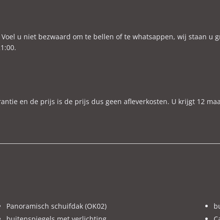
ax. trekgewicht ongeremd
690 kg
O₂-emissie
120 g/km
ijtellingspercentage
22%
Voel u niet bezwaard om te bellen of te whatsappen, wij staan u g
1:00.
ekleding
Skai
e en de prijs is de prijs dus geen afleverkosten. U krijgt 12 ma
g contact opnemen voor meer informatie.
te komen bezichtigen, zodat wij de auto klaar kunnen zetten en tel
schades of defecten whatsappen naar 06-48766917, dan ontvangt u zo 
ger Etc. )
Panoramisch schuifdak (OK02)
b
buitenspiegels met verlichting
C