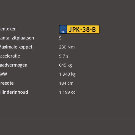
enteken
JPK-38-B
antal zitplaatsen
5
aximale koppel
230 Nm
cceleratie
9,7 s
aadvermogen
645 kg
GVW
1.940 kg
reedte
184 cm
ilinderinhoud
1.199 cc
leur
Rood
ewicht (leeg)
1.295 kg
odeldatum tot
2024
missieklasse
Euro 6d-TEMP