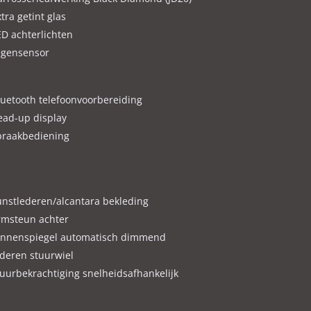
tra getint glas
ED achterlichten
leend aan de verstrekte informatie in de advertentie.
egensensor
luetooth telefoonvoorbereiding
ead-up display
praakbediening
unstlederen/alcantara bekleding
rmsteun achter
innenspiegel automatisch dimmend
ederen stuurwiel
tuurbekrachtiging snelheidsafhankelijk