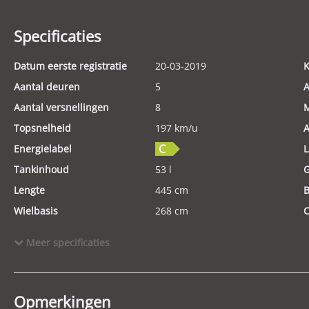
Specificaties
Datum eerste registratie
20-03-2019
K
Aantal deuren
5
A
Aantal versnellingen
8
M
Topsnelheid
197 km/u
A
Energielabel
L
Tankinhoud
53 l
Lengte
445 cm
B
Wielbasis
268 cm
C
Aantal cilinders
3
K
Meer specificaties
Motorrijtuigenbelasting
€ 199,- tot € 217,- per kwartaal
G
Modeldatum vanaf
2021
M
Aandrijving
Voorwielaandrijving
E
Opmerkingen