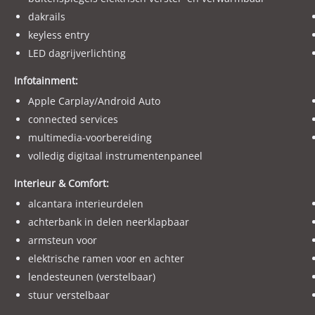
Met vriendelijke groet en tot snel ! Bij Autocentre Van Der Welk.
dakrails
keyless entry
LET OP ! Wij adverteren via een adverteerders systeem. De uitv
LED dagrijverlichting
Controleer altijd zelf de uitvoering en opties die voor u belangr
Infotainment:
Apple Carplay/Android Auto
connected services
multimedia-voorbereiding
volledig digitaal instrumentenpaneel
Interieur & Comfort:
alcantara interieurdelen
achterbank in delen neerklapbaar
armsteun voor
elektrische ramen voor en achter
lendesteunen (verstelbaar)
stuur verstelbaar