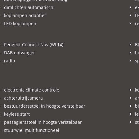
dimlichten automatisch
ex
koplampen adaptief
L
oeringen en optielijst kunnen afwijken, er worden geen rechten ont
LED koplampen
r
ijk zijn voordat u de beslissing neemt.
Peugeot Connect Nav (WL14)
B
DAB ontvanger
h
radio
s
electronic climate controle
k
achteruitrijcamera
a
bestuurdersstoel in hoogte verstelbaar
b
keyless start
l
passagiersstoel in hoogte verstelbaar
s
stuurwiel multifunctioneel