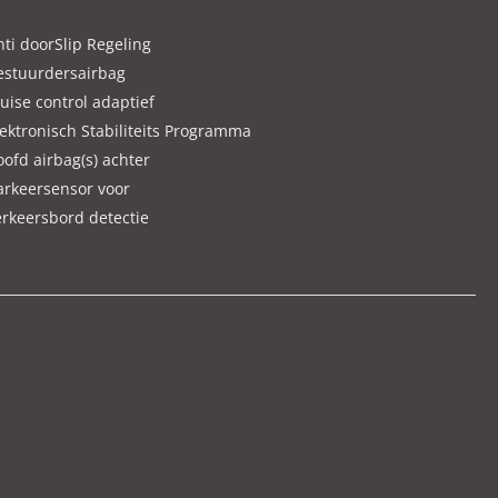
nti doorSlip Regeling
estuurdersairbag
uise control adaptief
lektronisch Stabiliteits Programma
oofd airbag(s) achter
arkeersensor voor
erkeersbord detectie