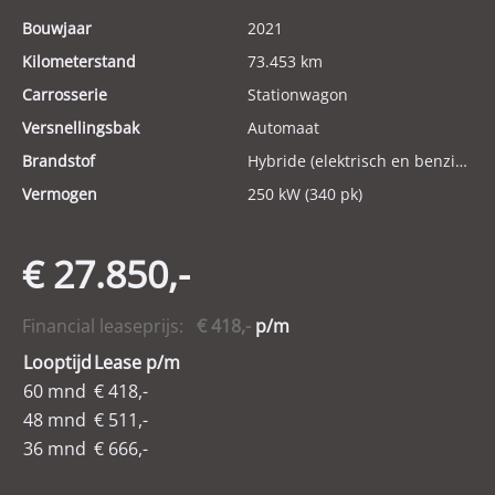
Bouwjaar
2021
Kilometerstand
73.453 km
Carrosserie
Stationwagon
Versnellingsbak
Automaat
Brandstof
Hybride (elektrisch en benzine)
Vermogen
250 kW (340 pk)
€ 27.850,-
Financial leaseprijs:
€ 418,-
p/m
Looptijd
Lease p/m
60 mnd
€ 418,-
48 mnd
€ 511,-
36 mnd
€ 666,-