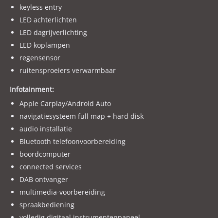
keyless entry
Voor onze actuele aanbod kijk op WWW.WELK.NL
LED achterlichten
Met vriendelijke groet en tot snel ! Bij Autocentre Van Der
LED dagrijverlichting
Welk.
LED koplampen
regensensor
LET OP ! Wij adverteren via een adverteerders systeem. De
ruitensproeiers verwarmbaar
uitvoeringen en optielijst kunnen afwijken, er worden geen
rechten ontleend aan de verstrekte informatie in de
Infotainment:
advertentie. Controleer altijd zelf de uitvoering en opties die
Apple Carplay/Android Auto
voor u belangrijk zijn voordat u de beslissing neemt.
navigatiesysteem full map + hard disk
audio installatie
Bluetooth telefoonvoorbereiding
boordcomputer
connected services
DAB ontvanger
multimedia-voorbereiding
spraakbediening
volledig digitaal instrumentenpaneel