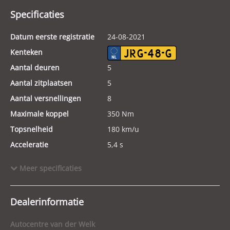
Specificaties
Datum eerste registratie
24-08-2021
Kenteken
JRG-48-G
Aantal deuren
5
Aantal zitplaatsen
5
Aantal versnellingen
8
Maximale koppel
350 Nm
Topsnelheid
180 km/u
Acceleratie
5,4 s
Energielabel
Meer specificaties
Laadvermogen
575 kg
Tankinhoud
60 l
Dealerinformatie
GVW
2.550 kg
Lengte
476 cm
Autocentre van der Welk