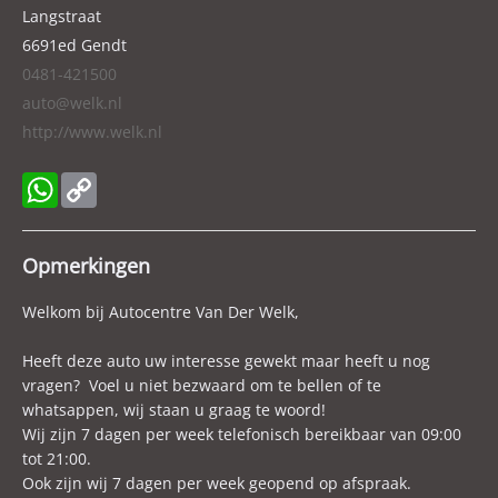
Breedte
185 cm
Langstraat
6691ed
Gendt
Wielbasis
287 cm
0481-421500
Cilinderinhoud
1.969 cc
auto@welk.nl
Aantal cilinders
4
http://www.welk.nl
Kleur
Grijs
Motorrijtuigenbelasting
€ 387,- tot € 423,- per kwartaal
WhatsApp
Copy
Gewicht (leeg)
1.975 kg
Link
Modeldatum vanaf
2018
Opmerkingen
Modeldatum tot
2022
Welkom bij Autocentre Van Der Welk,
Accucapaciteit
12 kWh
Aandrijving
Vierwielaandrijving
Heeft deze auto uw interesse gewekt maar heeft u nog
Emissieklasse
Euro 6d-TEMP
vragen? Voel u niet bezwaard om te bellen of te
whatsappen, wij staan u graag te woord!
Max. trekgewicht
2.000 kg
Wij zijn 7 dagen per week telefonisch bereikbaar van 09:00
Max. trekgewicht ongeremd
750 kg
tot 21:00.
CO₂-emissie
42 g/km
Ook zijn wij 7 dagen per week geopend op afspraak.