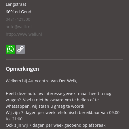
Cilinderinhoud
999 cc
Langstraat
6691ed
Gendt
Aantal cilinders
3
0481-421500
Kleur
Indium grey metallic (grijs metallic)
auto@welk.nl
Motorrijtuigenbelasting
€ 145,- tot € 158,- per kwartaal
http://www.welk.nl
Gewicht (leeg)
1.140 kg
Modeldatum vanaf
2017
WhatsApp
Copy
Modeldatum tot
2020
Link
Aandrijving
Voorwielaandrijving
Opmerkingen
Emissieklasse
Euro 6d-TEMP
Welkom bij Autocentre Van Der Welk,
Max. trekgewicht
1.100 kg
Max. trekgewicht ongeremd
620 kg
Heeft deze auto uw interesse gewekt maar heeft u nog
Gecombineerd verbruik
4,8 l/100km
vragen? Voel u niet bezwaard om te bellen of te
whatsappen, wij staan u graag te woord!
Verbruik stad
5,7 l/100km
Wij zijn 7 dagen per week telefonisch bereikbaar van 09:00
Verbruik snelweg
4,2 l/100km
tot 21:00.
CO₂-emissie
109 g/km
Ook zijn wij 7 dagen per week geopend op afspraak.