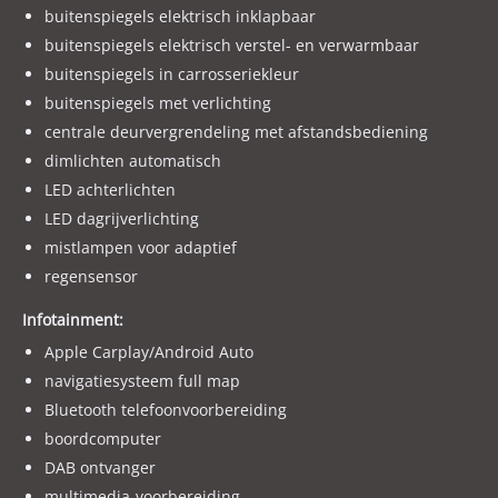
buitenspiegels elektrisch inklapbaar
Voor onze actuele aanbod kijk op WWW.WELK.NL
buitenspiegels elektrisch verstel- en verwarmbaar
Met vriendelijke groet en tot snel ! Bij Autocentre Van Der
buitenspiegels in carrosseriekleur
Welk.
buitenspiegels met verlichting
centrale deurvergrendeling met afstandsbediening
LET OP ! Wij adverteren via een adverteerders systeem. De
dimlichten automatisch
uitvoeringen en optielijst kunnen afwijken, er worden geen
LED achterlichten
rechten ontleend aan de verstrekte informatie in de
LED dagrijverlichting
advertentie. Controleer altijd zelf de uitvoering en opties die
voor u belangrijk zijn voordat u de beslissing neemt.
mistlampen voor adaptief
regensensor
Infotainment:
Apple Carplay/Android Auto
navigatiesysteem full map
Bluetooth telefoonvoorbereiding
boordcomputer
DAB ontvanger
multimedia-voorbereiding