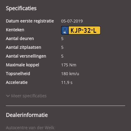
Specificaties
Datum eerste registratie
05-07-2019
Kenteken
KJP-32-L
Aantal deuren
5
Aantal zitplaatsen
5
Aantal versnellingen
5
Maximale koppel
175 Nm
Topsnelheid
180 km/u
Acceleratie
11,9 s
Energielabel
Meer specificaties
Laadvermogen
610 kg
Tankinhoud
50 l
Dealerinformatie
GVW
1.750 kg
Wielbasis
264 cm
Autocentre van der Welk