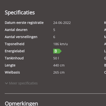
Specificaties
Datum eerste registratie
24-06-2022
K
Aantal deuren
5
A
Aantal versnellingen
6
M
Topsnelheid
186 km/u
A
Energielabel
L
Tankinhoud
50 l
Lengte
440 cm
B
Wielbasis
265 cm
C
Aantal cilinders
3
K
Meer specificaties
Motorrijtuigenbelasting
€ 172,- tot € 188,- per kwartaal
G
Modeldatum vanaf
2019
M
Aandrijving
Voorwielaandrijving
E
Opmerkingen