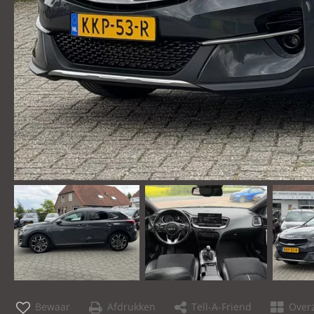
Bewaar
Afdrukken
Tell-A-Friend
Overz