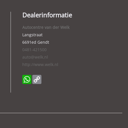
Dealerinformatie
Autocentre van der Welk
Langstraat
6691ed
Gendt
0481-421500
auto@welk.nl
http://www.welk.nl
WhatsApp
Copy
Link