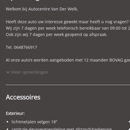
Max. trekgewicht
1.000 kg
M
Welkom bij Autocentre Van Der Welk,
Gecombineerd verbruik
6,1 l/100km
C
BTW verrekenbaar
Nee (margeregeling)
B
Heeft deze auto uw interesse gewekt maar heeft u nog vragen? 
Wij zijn 7 dagen per week telefonisch bereikbaar van 09:00 tot 2
APK
bij aflevering
B
Ook zijn wij 7 dagen per week geopend op afspraak.
WLTP-verbruik gecombineerd
6,1 l/100km
W
Tel. 0648766917
Al onze auto’s worden aangeboden met 12 maanden BOVAG garanti
auto en minimaal een half volle tank.
Meer opmerkingen
Financial lease behoort bij ons ook tot de mogelijkheden, graa
U wordt vriendelijk verzocht een afspraak te maken om de auto 
Accessoires
Wilt u een inruil voorstel? Graag foto’s, km-stand en eventuele 
ruilen alles in denk hierbij aan een motor, scooter, boot, aanhan
Exterieur:
lichtmetalen velgen 18"
Voor onze actuele aanbod kijk op WWW.WELK.NL
centrale deurvergrendeling met afstandsbediening