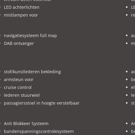
LED achterlichten
LE
mistlampen voor
r
oeringen en optielijst kunnen afwijken, er worden geen rechten ont
ijk zijn voordat u de beslissing neemt.
navigatiesysteem full map
au
DAB ontvanger
m
stof/kunstlederen bekleding
a
armsteun voor
b
cruise control
e
lederen stuurwiel
l
passagiersstoel in hoogte verstelbaar
s
Anti Blokkeer Systeem
A
bandenspanningscontrolesysteem
b