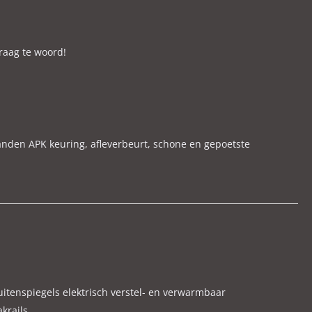
raag te woord!
anden APK keuring, afleverbeurt, schone en gepoetste
eurstelling te voorkomen.
snel mogelijk een juiste en eerlijke inruilprijs. ( wij
uitenspiegels elektrisch verstel- en verwarmbaar
krails