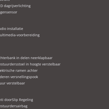
D dagrijverlichting
egensensor
leend aan de verstrekte informatie in de advertentie.
dio installatie
ultimedia-voorbereiding
chterbank in delen neerklapbaar
estuurdersstoel in hoogte verstelbaar
lektrische ramen achter
ederen versnellingspook
tuur verstelbaar
nti doorSlip Regeling
estuurdersairbag