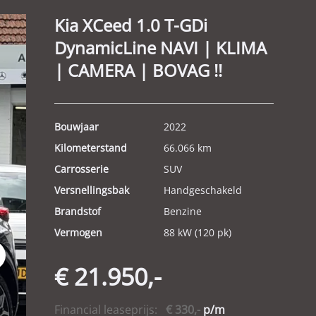
Kia XCeed 1.0 T-GDi
DynamicLine NAVI | KLIMA
| CAMERA | BOVAG !!
Bouwjaar
2022
Kilometerstand
66.066 km
Carrosserie
SUV
Versnellingsbak
Handgeschakeld
Brandstof
Benzine
Vermogen
88 kW (120 pk)
t
€ 21.950,-
Financial leaseprijs:
€ 330,-
p/m