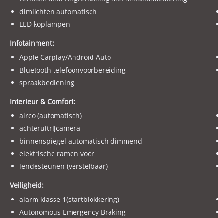
Met vriendelijke groet en tot snel ! Bij Autocentre Van Der Welk.
dimlichten automatisch
LED koplampen
LET OP ! Wij adverteren via een adverteerders systeem. De uitv
Controleer altijd zelf de uitvoering en opties die voor u belangr
Infotainment:
Apple Carplay/Android Auto
Bluetooth telefoonvoorbereiding
spraakbediening
Interieur & Comfort:
airco (automatisch)
achteruitrijcamera
binnenspiegel automatisch dimmend
elektrische ramen voor
lendesteunen (verstelbaar)
Veiligheid:
alarm klasse 1(startblokkering)
Autonomous Emergency Braking