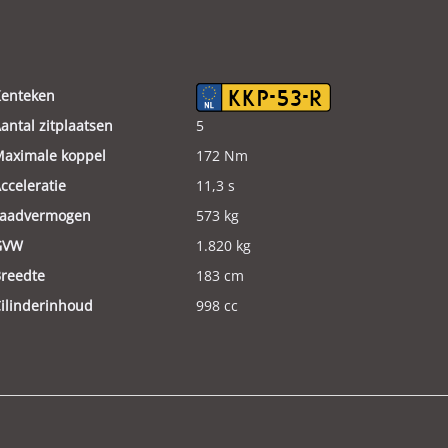
enteken
KKP-53-R
antal zitplaatsen
5
aximale koppel
172 Nm
cceleratie
11,3 s
aadvermogen
573 kg
GVW
1.820 kg
reedte
183 cm
ilinderinhoud
998 cc
leur
Grijs
ewicht (leeg)
1.247 kg
odeldatum tot
2022
missieklasse
Euro 6d-TEMP