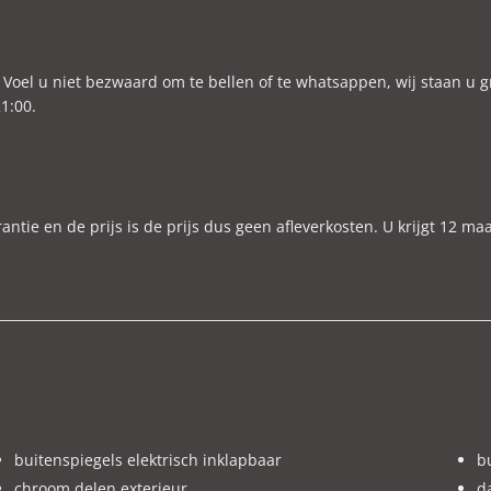
ax. trekgewicht ongeremd
500 kg
O₂-emissie
137 g/km
ijtellingspercentage
22%
Voel u niet bezwaard om te bellen of te whatsappen, wij staan u g
1:00.
ekleding
Half leder / stof
LTP-emissie gecombineerd
137 g/km
e en de prijs is de prijs dus geen afleverkosten. U krijgt 12 ma
g contact opnemen voor meer informatie.
te komen bezichtigen, zodat wij de auto klaar kunnen zetten en tel
schades of defecten whatsappen naar 06-48766917, dan ontvangt u zo 
ger Etc. )
buitenspiegels elektrisch inklapbaar
b
chroom delen exterieur
da