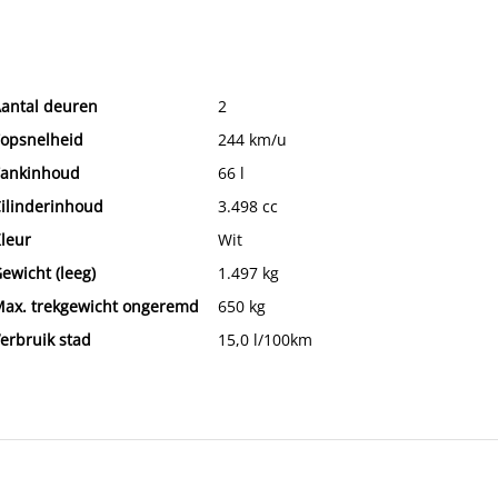
antal deuren
2
opsnelheid
244 km/u
ankinhoud
66 l
ilinderinhoud
3.498 cc
leur
Wit
ewicht (leeg)
1.497 kg
ax. trekgewicht ongeremd
650 kg
erbruik stad
15,0 l/100km
nhoud laadruimte
423 l
hassisnummer
VF1BT1H0E39038249