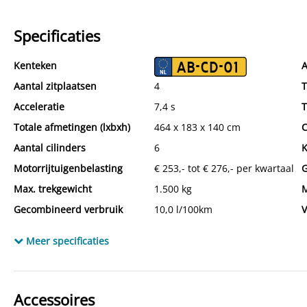
Specificaties
Kenteken
AB-CD-01
A
Aantal zitplaatsen
4
T
Acceleratie
7,4 s
T
Totale afmetingen (lxbxh)
464 x 183 x 140 cm
C
Aantal cilinders
6
K
Motorrijtuigenbelasting
€ 253,- tot € 276,- per kwartaal
G
Max. trekgewicht
1.500 kg
M
Gecombineerd verbruik
10,0 l/100km
V
Verbruik snelweg
7,4 l/100km
I
Meer specificaties
BTW verrekenbaar
Ja
C
Bekleding
Leder
Accessoires