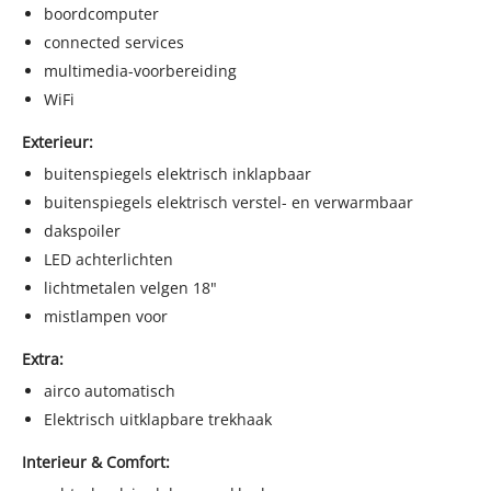
www.stadhuisautos.nl/financiering
boordcomputer
connected services
ADRES EN OPENINGSTIJDEN
multimedia-voorbereiding
Stadhuis Auto's
WiFi
De Vosholen 103
Exterieur:
9611TE Sappemeer
buitenspiegels elektrisch inklapbaar
tel. nr. 0598 - 75 20 89
buitenspiegels elektrisch verstel- en verwarmbaar
dakspoiler
info@stadhuisautos.nl
LED achterlichten
www.stadhuisautos.nl
lichtmetalen velgen 18"
Standaard openingstijden: (bezoek buiten openingstijden
mistlampen voor
welkom in overleg)
Extra:
maandag t/m zaterdag van 9.00 tot 17.00
airco automatisch
Elektrisch uitklapbare trekhaak
Interieur & Comfort: