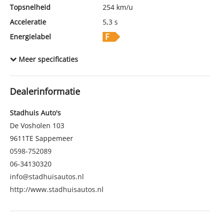
Topsnelheid
254 km/u
Acceleratie
5,3 s
Energielabel
Tankinhoud
65 l
Meer specificaties
Wielbasis
281 cm
Cilinderinhoud
2.995 cc
Dealerinformatie
Aantal cilinders
6
Kleur
Grijs metallic
Stadhuis Auto's
Motorrijtuigenbelasting
€ 333,- tot € 365,- per kwartaal
De Vosholen 103
9611TE
Sappemeer
Gewicht (leeg)
1.840 kg
0598-752089
Modeldatum vanaf
1-3-2019
06-34130320
Modeldatum tot
19-7-2021
info@stadhuisautos.nl
Emissieklasse
Euro 6
http://www.stadhuisautos.nl
Max. trekgewicht
2.400 kg
Max. trekgewicht ongeremd
750 kg