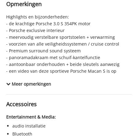
Opmerkingen
CO₂-emissie
200 g/km
Laksoort
Metallic
Highlights en bijzonderheden:
BTW verrekenbaar
- de krachtige Porsche 3.0 S 354PK motor
Nee (margeregeling)
- Porsche exclusive interieur
Bijtellingspercentage
22%
- meervoudig verstelbare sportstoelen + verwarming
APK
tot 13-04-2028
- voorzien van alle veiligheidssystemen / cruise control
- Premium surround sound systeem
Onderhoudsboekjes aanwezig
Ja
- panoramadakraam met schuif-kantelfunctie
Locatie
Sappemeer
- aantoonbaar onderhouden + beide sleutels aanwezig
- een video van deze sportieve Porsche Macan S is op
aanvraag per WhatsApp verkrijgbaar
Meer opmerkingen
Heeft u een inruilauto? Alle inruil is mogelijk!
Stuur uw inruilverzoek via marktplaats CHAT, e-mail of
Accessoires
WhatsApp 0598 - 75 20 89
Entertainment & Media:
Nieuwsgierig naar wat deze auto per maand kost?
Financiering, deelbetaling en lease kunt u aanvragen via
audio installatie
onze website.
Bluetooth