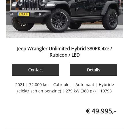
Jeep Wrangler Unlimited Hybrid 380PK 4xe /
Rubicon / LED
Contact
Details
2021
|
72.000 km
|
Cabriolet
|
Automaat
|
Hybride
(elektrisch en benzine)
|
279 kW (380 pk)
|
10793
€ 49.995,-