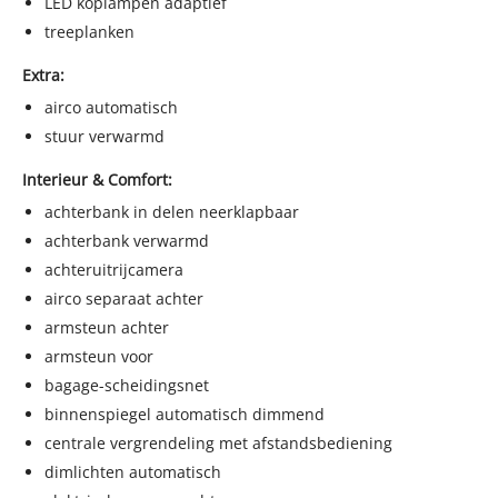
LED koplampen adaptief
info@stadhuisautos.nl
treeplanken
www.stadhuisautos.nl
Extra:
Standaard openingstijden: (bezoek buiten openingstijden
airco automatisch
welkom in overleg)
stuur verwarmd
maandag t/m zaterdag van 9.00 tot 17.00
Interieur & Comfort:
achterbank in delen neerklapbaar
achterbank verwarmd
achteruitrijcamera
airco separaat achter
armsteun achter
armsteun voor
bagage-scheidingsnet
binnenspiegel automatisch dimmend
centrale vergrendeling met afstandsbediening
dimlichten automatisch