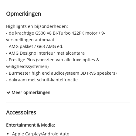
Max. trekgewicht ongeremd
750 kg
Opmerkingen
Gecombineerd verbruik
12,6 l/100km
CO₂-emissie
289 g/km
Highlights en bijzonderheden:
Laksoort
- de krachtige G500 V8 BI-Turbo 422PK motor / 9-
Metallic
versnellingen automaat
BTW verrekenbaar
Nee (margeregeling)
- AMG pakket / G63 AMG ed.
Bijtellingspercentage
22%
- AMG Designo interieur met alcantara
- Prestige Plus (voorzien van alle luxe opties &
APK
tot 30-04-2028
veiligheidssystemen)
Bekleding
Leder
- Burmester high end audiosysteem 3D (RVS speakers)
Onderhoudsboekjes aanwezig
Ja
- dakraam met schuif-kantelfunctie
- Mercedes Dealer onderhouden + beide sleutels aanwezig
Locatie
Sappemeer
Meer opmerkingen
- een video van deze G-klasse is op aanvraag per WhatsApp
WLTP-emissie gecombineerd
337 g/km
verkrijgbaar
NEDC-emissie gecombineerd
289 g/km
Accessoires
Heeft u een inruilauto? Alle inruil is mogelijk!
Stuur uw inruilverzoek via marktplaats CHAT, e-mail of
Entertainment & Media:
WhatsApp 0598 75 20 89
Apple Carplay/Android Auto