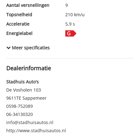
Aantal versnellingen
9
Topsnelheid
210 km/u
Acceleratie
5,9 s
Energielabel
Tankinhoud
100 l
Meer specificaties
Wielbasis
289 cm
Cilinderinhoud
3.982 cc
Dealerinformatie
Aantal cilinders
8
Kleur
Zwart metallic
Stadhuis Auto's
Motorrijtuigenbelasting
€ 468,- tot € 512,- per kwartaal
De Vosholen 103
9611TE
Sappemeer
Gewicht (leeg)
2.329 kg
0598-752089
Modeldatum vanaf
19-3-2018
06-34130320
Modeldatum tot
26-3-2024
info@stadhuisautos.nl
Emissieklasse
Euro 6
http://www.stadhuisautos.nl
Max. trekgewicht
3.500 kg