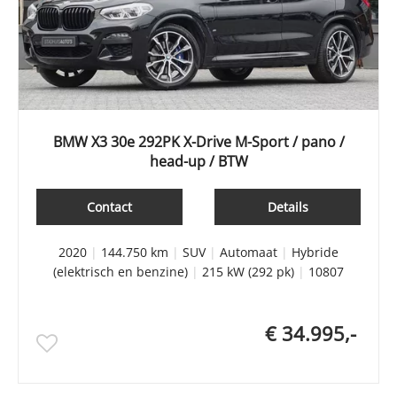
BMW X3 30e 292PK X-Drive M-Sport / pano /
head-up / BTW
Contact
Details
2020
|
144.750 km
|
SUV
|
Automaat
|
Hybride
(elektrisch en benzine)
|
215 kW (292 pk)
|
10807
€ 34.995,-