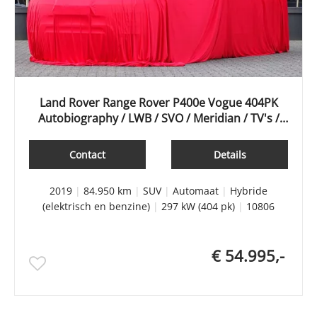
Land Rover Range Rover P400e Vogue 404PK
Autobiography / LWB / SVO / Meridian / TV's /
Alcanatara
Contact
Details
2019
|
84.950 km
|
SUV
|
Automaat
|
Hybride
(elektrisch en benzine)
|
297 kW (404 pk)
|
10806
€ 54.995,-