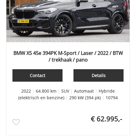
BMW X5 45e 394PK M-Sport / Laser / 2022 / BTW
/ trekhaak / pano
Contact
Details
2022
|
64.800 km
|
SUV
|
Automaat
|
Hybride
(elektrisch en benzine)
|
290 kW (394 pk)
|
10794
€ 62.995,-