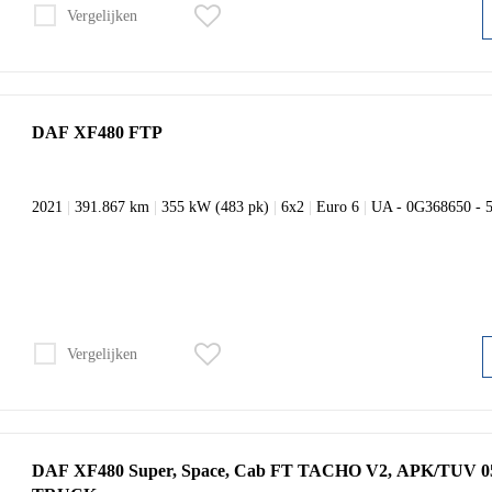
Vergelijken
DAF XF480 FTP
2021
|
391.867 km
|
355 kW (483 pk)
|
6x2
|
Euro 6
|
UA - 0G368650 -
Vergelijken
DAF XF480 Super, Space, Cab FT TACHO V2, APK/TUV 0