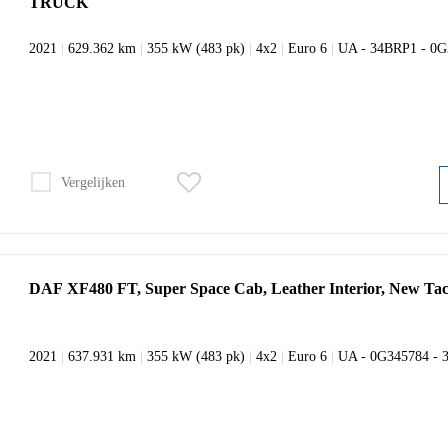
TRUCK
2021
|
629.362 km
|
355 kW (483 pk)
|
4x2
|
Euro 6
|
UA - 34BRP1 - 0
Vergelijken
DAF XF480 FT, Super Space Cab, Leather Interior, New Ta
2021
|
637.931 km
|
355 kW (483 pk)
|
4x2
|
Euro 6
|
UA - 0G345784 - 