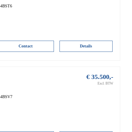
 34BST6
Contact
Details
€ 35.500,-
Excl. BTW
 84BSV7