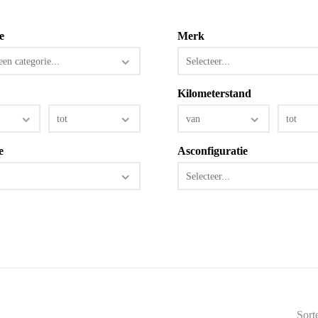
e
Merk
een categorie...
Selecteer...
Kilometerstand
tot
van
tot
e
Asconfiguratie
.
Selecteer...
Sort