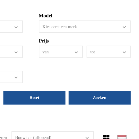
Model
Kies eerst een merk...
Prijs
van
tot
Reset
eren
Bouwjaar (aflopend)