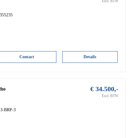
Excl. BTW
G355235
Contact
Details
€ 34.500,-
cho
Excl. BTW
33-BRP-3