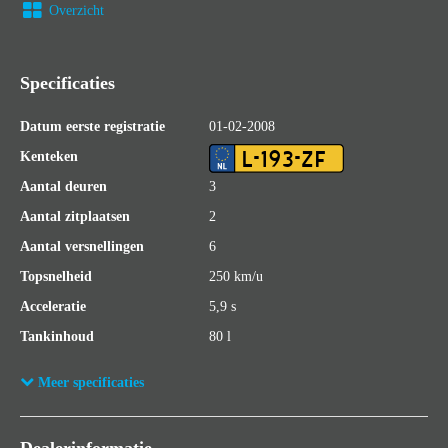
Overzicht
Specificaties
Datum eerste registratie
01-02-2008
L-193-ZF
Kenteken
Aantal deuren
3
Aantal zitplaatsen
2
Aantal versnellingen
6
Topsnelheid
250 km/u
Acceleratie
5,9 s
Tankinhoud
80 l
Wielbasis
265 cm
Meer specificaties
Cilinderinhoud
3.498 cc
Aantal cilinders
6