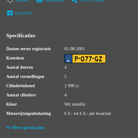
Bewaar
Afdrukken
Tell-A-Friend
Overzicht
Specificaties
Datum eerste registratie
01-08-2001
P-077-GZ
Kenteken
Aantal deuren
4
Aantal versnellingen
5
Cilinderinhoud
1.998 cc
Aantal cilinders
4
Kleur
Wit metallic
Motorrijtuigenbelasting
€ 0,- tot € 0,- per kwartaal
Laksoort
Metallic
Meer specificaties
Bijtellingspercentage
0%