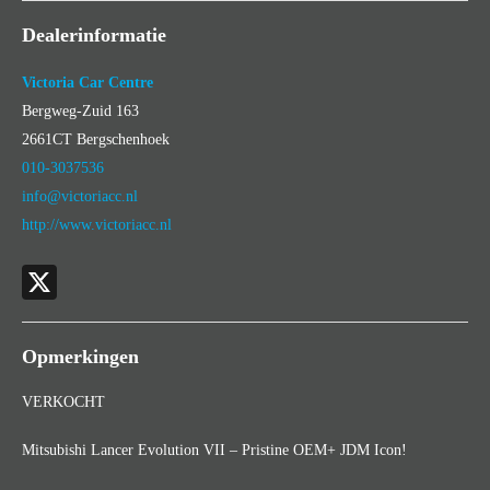
Onderhoudsboekjes aanwezig
Ja
Dealerinformatie
Aantal sleutels
2
Locatie
BERGSCHENHOEK
Victoria Car Centre
Bergweg-Zuid 163
2661CT
Bergschenhoek
010-3037536
info@victoriacc.nl
http://www.victoriacc.nl
X
Opmerkingen
VERKOCHT
Mitsubishi Lancer Evolution VII – Pristine OEM+ JDM Icon!