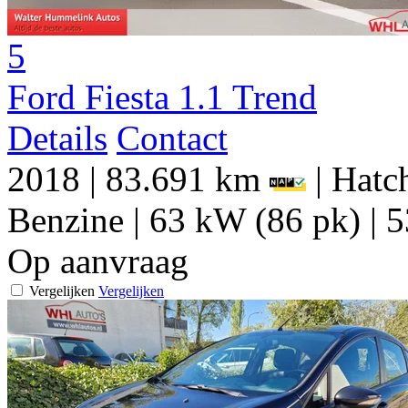
5
Ford Fiesta 1.1 Trend
Details
Contact
2018
|
83.691 km
|
Hatch
Benzine
|
63 kW (86 pk)
|
5
Op aanvraag
Vergelijken
Vergelijken