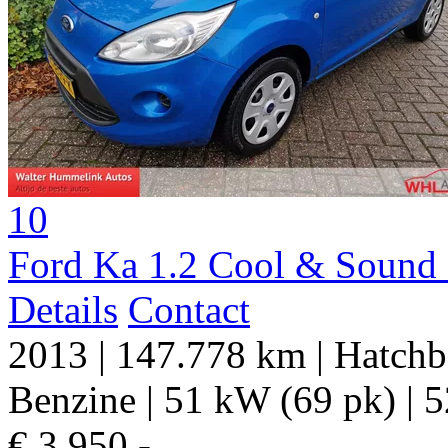
10
Ford Ka 1.2 Cool & Sound s
Details
Contact
2013
|
147.778 km
|
Hatchb
Benzine
|
51 kW (69 pk)
|
5
€ 3.950,-