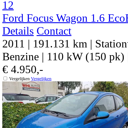
12
Ford Focus Wagon 1.6 Eco
Details
Contact
2011
|
191.131 km
|
Statio
Benzine
|
110 kW (150 pk)
€ 4.950,-
Vergelijken
Vergelijken