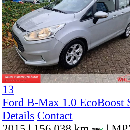
13
Ford B-Max 1.0 EcoBoost S
Details
Contact
2015
|
156.038 km
|
MPV