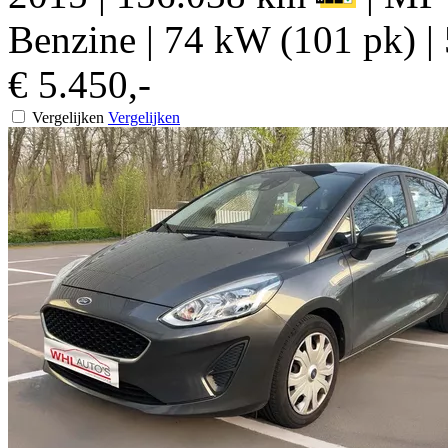
Benzine
|
74 kW (101 pk)
|
€ 5.450,-
Vergelijken
Vergelijken