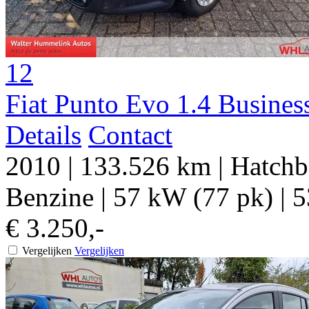
12
Fiat Punto Evo 1.4 Busines
Details
Contact
2010
|
133.526 km
|
Hatchb
Benzine
|
57 kW (77 pk)
|
5
€ 3.250,-
Vergelijken
Vergelijken