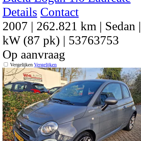
Details
Contact
2007
|
262.821 km
|
Sedan
kW (87 pk)
|
53763753
Op aanvraag
Vergelijken
Vergelijken