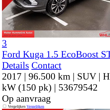
3
Ford Kuga 1.5 EcoBoost S
Details
Contact
2017
|
96.500 km
|
SUV
|
H
kW (150 pk)
|
53679542
Op aanvraag
Vergelijken
Vergelijken