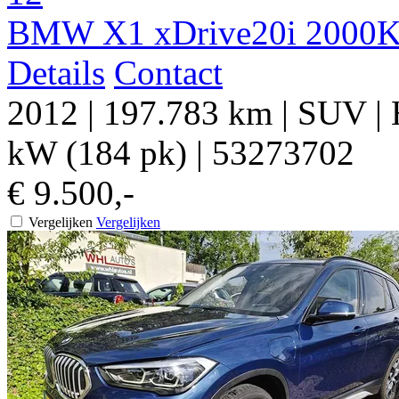
BMW X1 xDrive20i 2000KG
Details
Contact
2012
|
197.783 km
|
SUV
|
kW (184 pk)
|
53273702
€ 9.500,-
Vergelijken
Vergelijken