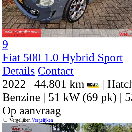
9
Fiat 500 1.0 Hybrid Sport
Details
Contact
2022
|
44.801 km
|
Hatch
Benzine
|
51 kW (69 pk)
|
5
Op aanvraag
Vergelijken
Vergelijken