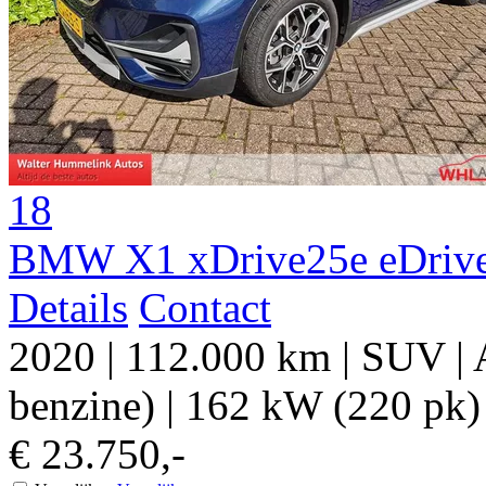
18
BMW X1 xDrive25e eDrive
Details
Contact
2020
|
112.000 km
|
SUV
|
benzine)
|
162 kW (220 pk)
€ 23.750,-