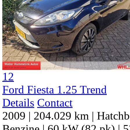
12
Ford Fiesta 1.25 Trend
Details
Contact
2009
|
204.029 km
|
Hatchb
Benzine
|
60 kW (82 pk)
|
5