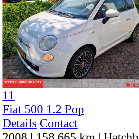
11
Fiat 500 1.2 Pop
Details
Contact
2008
|
158.665 km
|
Hatchb