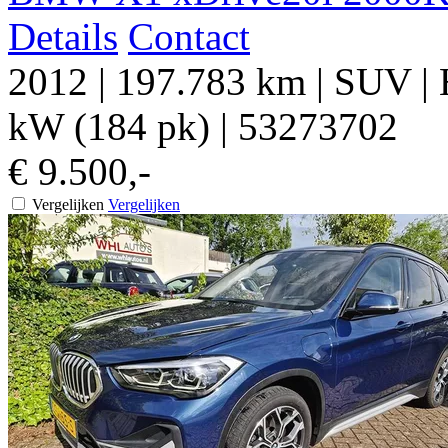
Details
Contact
2012
|
197.783 km
|
SUV
|
kW (184 pk)
|
53273702
€ 9.500,-
Vergelijken
Vergelijken