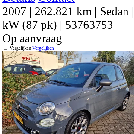
2007
|
262.821 km
|
Sedan
kW (87 pk)
|
53763753
Op aanvraag
Vergelijken
Vergelijken