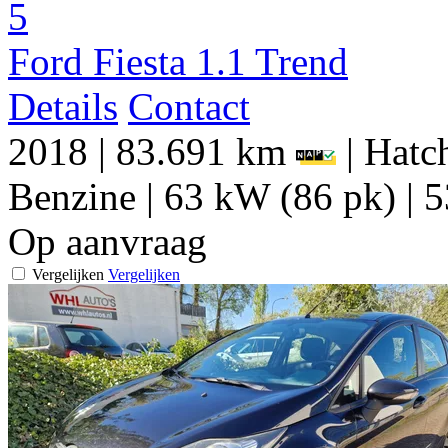
5
Ford Fiesta 1.1 Trend
Details
Contact
2018
|
83.691 km
|
Hatch
Benzine
|
63 kW (86 pk)
|
5
Op aanvraag
Vergelijken
Vergelijken