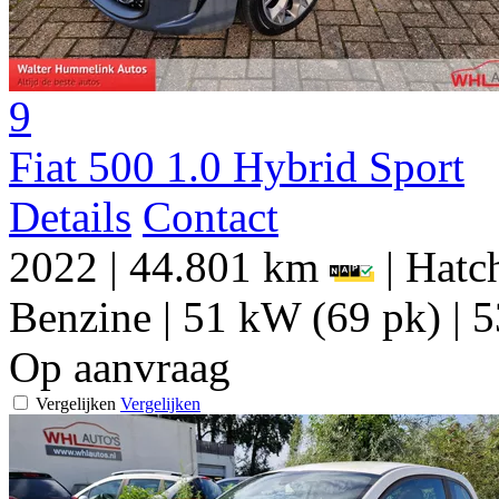
9
Fiat 500 1.0 Hybrid Sport
Details
Contact
2022
|
44.801 km
|
Hatch
Benzine
|
51 kW (69 pk)
|
5
Op aanvraag
Vergelijken
Vergelijken