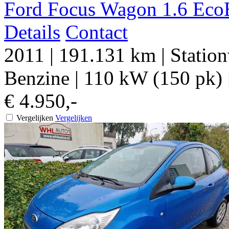
Ford Focus Wagon 1.6 Eco
Details
Contact
2011
|
191.131 km
|
Statio
Benzine
|
110 kW (150 pk)
€ 4.950,-
Vergelijken
Vergelijken