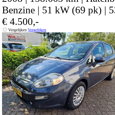
Benzine
|
51 kW (69 pk)
|
5
€ 4.500,-
Vergelijken
Vergelijken