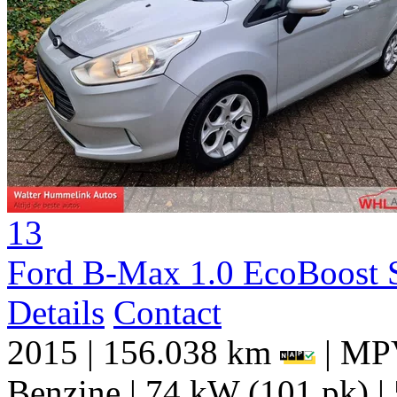
13
Ford B-Max 1.0 EcoBoost S
Details
Contact
2015
|
156.038 km
|
MPV
Benzine
|
74 kW (101 pk)
|