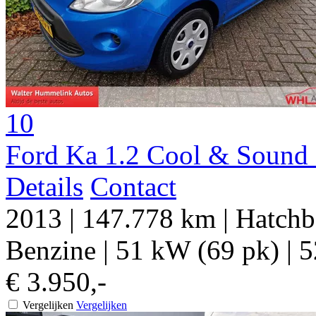
10
Ford Ka 1.2 Cool & Sound s
Details
Contact
2013
|
147.778 km
|
Hatchb
Benzine
|
51 kW (69 pk)
|
5
€ 3.950,-
Vergelijken
Vergelijken