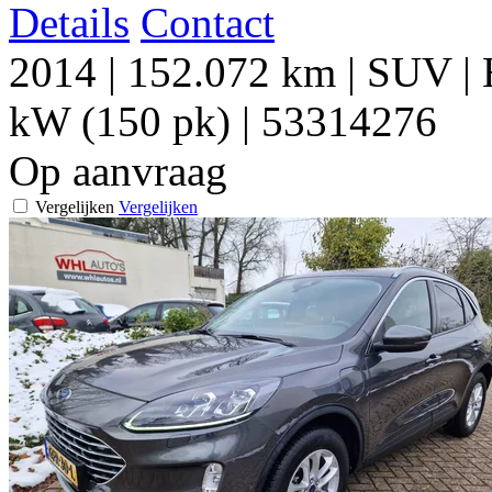
Details
Contact
2014
|
152.072 km
|
SUV
|
kW (150 pk)
|
53314276
Op aanvraag
Vergelijken
Vergelijken