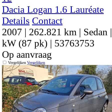
Dacia Logan 1.6 Lauréate
Details
Contact
2007
|
262.821 km
|
Sedan
kW (87 pk)
|
53763753
Op aanvraag
Vergelijken
Vergelijken