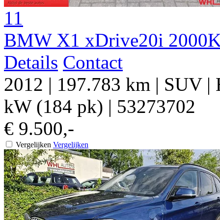
11
BMW X1 xDrive20i 2000KG
Details
Contact
2012
|
197.783 km
|
SUV
|
kW (184 pk)
|
53273702
€ 9.500,-
Vergelijken
Vergelijken