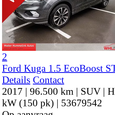
2
Ford Kuga 1.5 EcoBoost S
Details
Contact
2017
|
96.500 km
|
SUV
|
H
kW (150 pk)
|
53679542
Op aanvraag