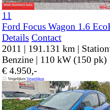
11
Ford Focus Wagon 1.6 Eco
Details
Contact
2011
|
191.131 km
|
Statio
Benzine
|
110 kW (150 pk)
€ 4.950,-
Vergelijken
Vergelijken