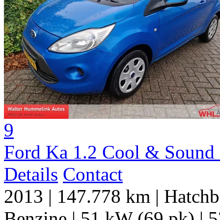
9
Ford Ka 1.2 Cool & Sound s
Details
Contact
2013
|
147.778 km
|
Hatchb
Benzine
|
51 kW (69 pk)
|
5