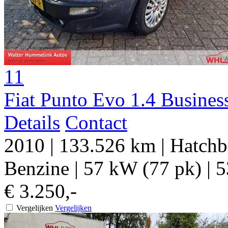
11
Fiat Punto Evo 1.4 Busines
Details
Contact
2010
|
133.526 km
|
Hatchb
Benzine
|
57 kW (77 pk)
|
5
€ 3.250,-
Vergelijken
Vergelijken