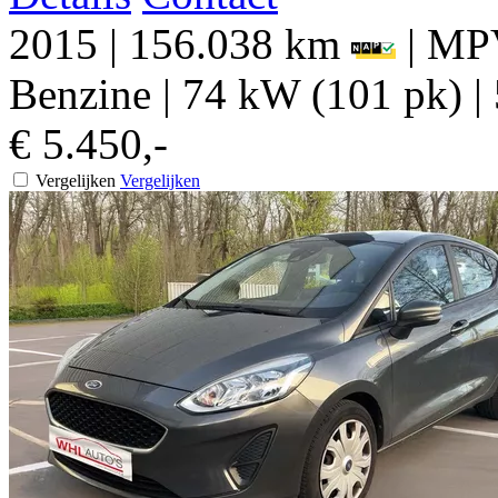
2015
|
156.038 km
|
MPV
Benzine
|
74 kW (101 pk)
|
€ 5.450,-
Vergelijken
Vergelijken