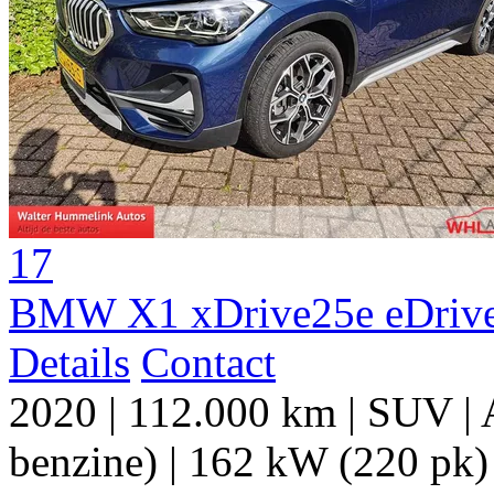
17
BMW X1 xDrive25e eDrive
Details
Contact
2020
|
112.000 km
|
SUV
|
benzine)
|
162 kW (220 pk)