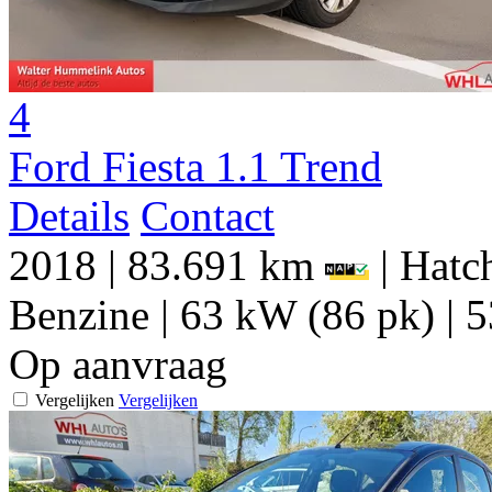
4
Ford Fiesta 1.1 Trend
Details
Contact
2018
|
83.691 km
|
Hatch
Benzine
|
63 kW (86 pk)
|
5
Op aanvraag
Vergelijken
Vergelijken