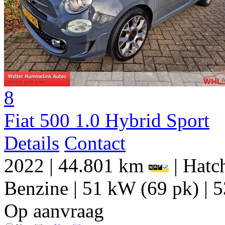
8
Fiat 500 1.0 Hybrid Sport
Details
Contact
2022
|
44.801 km
|
Hatch
Benzine
|
51 kW (69 pk)
|
5
Op aanvraag