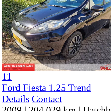
11
Ford Fiesta 1.25 Trend
Details
Contact
2009
|
204.029 km
|
Hatchb