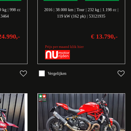
9 kg
|
998 cc
2016
|
38.000 km
|
Tour
|
232 kg
|
1.198 cc
|
13464
119 kW (162 pk)
|
53121935
24.990,-
€ 13.790,-
Prijs per maand klik hier
Vergelijken