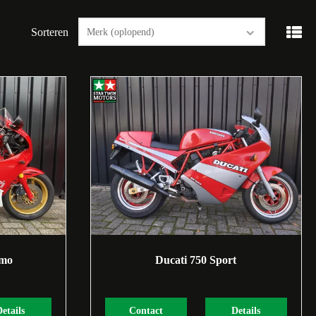
Sorteren
Merk (oplopend)
smo
Ducati 750 Sport
Details
Contact
Details