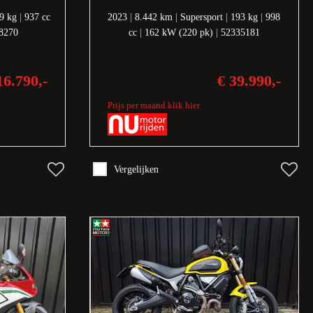
9 kg
|
937 cc
2023
|
8.442 km
|
Supersport
|
193 kg
|
998
8270
cc
|
162 kW (220 pk)
|
52335181
16.790,-
€ 39.990,-
Prijs per maand klik hier
Vergelijken