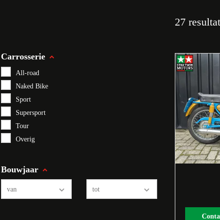
27 resulta
Carrosserie
All-road
Naked Bike
Sport
Supersport
Tour
Overig
Bouwjaar
van
tot
Conta