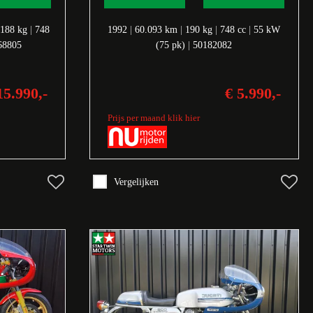
188 kg
|
748
1992
|
60.093 km
|
190 kg
|
748 cc
|
55 kW
68805
(75 pk)
|
50182082
15.990,-
€ 5.990,-
Prijs per maand klik hier
Vergelijken