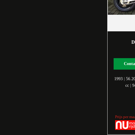
D
Conta
1993
|
56.2
cc
|
9
Prijs per ma