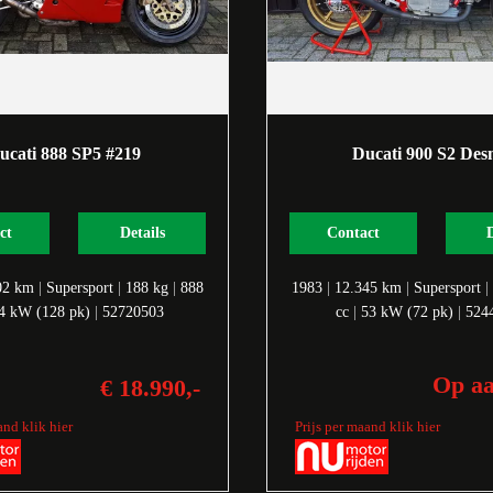
ucati 888 SP5 #219
Ducati 900 S2 De
ct
Details
Contact
02 km
|
Supersport
|
188 kg
|
888
1983
|
12.345 km
|
Supersport
|
4 kW (128 pk)
|
52720503
cc
|
53 kW (72 pk)
|
524
Op a
€ 18.990,-
and klik hier
Prijs per maand klik hier