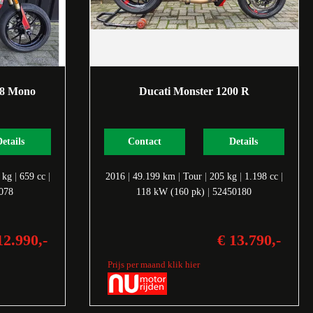
98 Mono
Ducati Monster 1200 R
Details
Contact
Details
 kg
|
659 cc
|
2016
|
49.199 km
|
Tour
|
205 kg
|
1.198 cc
|
078
118 kW (160 pk)
|
52450180
12.990,-
€ 13.790,-
Prijs per maand klik hier