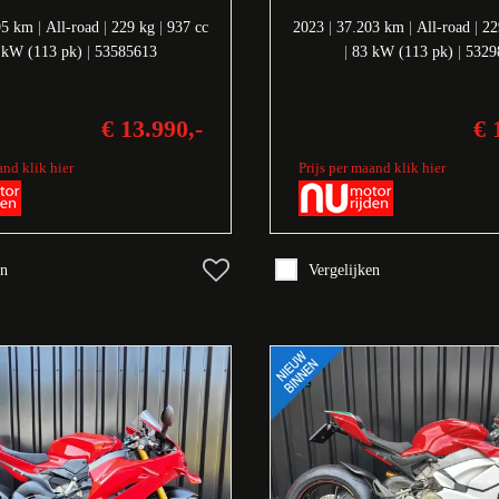
95 km
|
All-road
|
229 kg
|
937 cc
2023
|
37.203 km
|
All-road
|
22
 kW (113 pk)
|
53585613
|
83 kW (113 pk)
|
5329
€ 13.990,-
€ 
and klik hier
Prijs per maand klik hier
en
Vergelijken