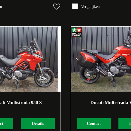
en
Vergelijken
ati Multistrada 950 S
Ducati Multistrada 
ct
Details
Contact