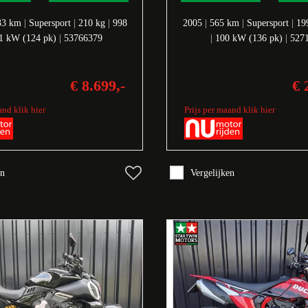
33 km
|
Supersport
|
210 kg
|
998
2005
|
565 km
|
Supersport
|
19
1 kW (124 pk)
|
53766379
|
100 kW (136 pk)
|
527
€ 8.699,-
€ 
and klik hier
Prijs per maand klik hier
en
Vergelijken