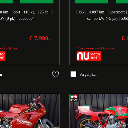
20 km
|
Sport
|
110 kg
|
125 cc
|
6
1986
|
14.097 km
|
Supersport
|
kW (8 pk)
|
53668804
cc
|
55 kW (75 pk)
|
536
€ 7.990,-
€ 
and klik hier
Prijs per maand klik hier
en
Vergelijken