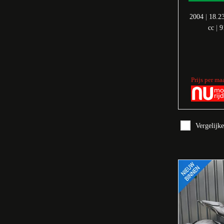
2004
|
18.2
cc
|
9
Prijs per ma
Vergelijk