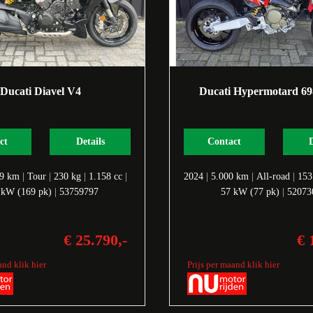
Ducati Diavel V4
Ducati Hypermotard 6
ct
Details
Contact
19 km
|
Tour
|
230 kg
|
1.158 cc
|
2024
|
5.000 km
|
All-road
|
153
 kW (169 pk)
|
53759797
57 kW (77 pk)
|
52073
€ 25.790,-
€ 
and klik hier
Prijs per maand klik hier