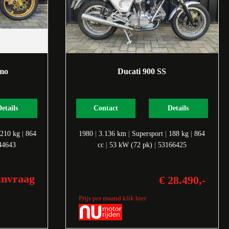
smo
Ducati 900 SS
Details
Contact
Details
210 kg
|
864
1980
|
3.136 km
|
Supersport
|
188 kg
|
864
44643
cc
|
53 kW (72 pk)
|
53166425
anvraag
€ 28.490,-
Prijs per maand klik hier