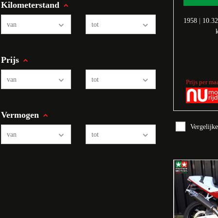
Kilometerstand
1958
|
10.3
van
tot
Prijs
van
tot
Prijs per ma
Vermogen
Vergelijk
van
tot