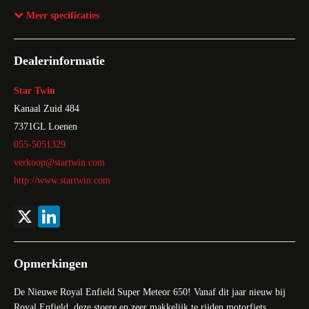
BTW verrekenbaar
Ja
Meer specificaties
Bijtellingspercentage
22%
Bekleding
Stof
Dealerinformatie
Motor
4-takt
Star Twin
Kanaal Zuid 484
7371GL
Loenen
055-5051329
verkoop@startwin.com
http://www.startwin.com
X
LinkedIn
Opmerkingen
De Nieuwe Royal Enfield Super Meteor 650! Vanaf dit jaar nieuw bij
Royal Enfield, deze stoere en zeer makkelijk te rijden motorfiets.