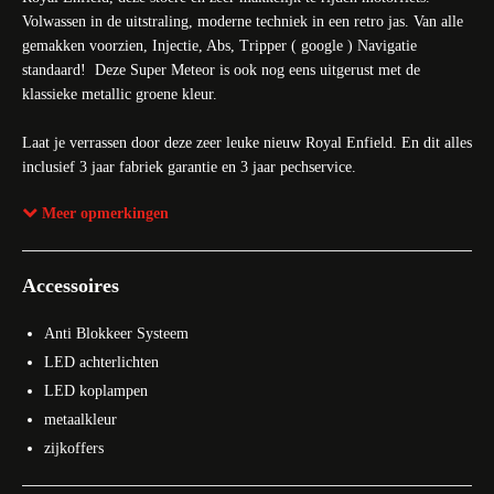
Volwassen in de uitstraling, moderne techniek in een retro jas. Van alle
gemakken voorzien, Injectie, Abs, Tripper ( google ) Navigatie
standaard! Deze Super Meteor is ook nog eens uitgerust met de
klassieke metallic groene kleur.
Laat je verrassen door deze zeer leuke nieuw Royal Enfield. En dit alles
inclusief 3 jaar fabriek garantie en 3 jaar pechservice.
Meer opmerkingen
Nieuwsgierig? Kom snel naar onze showroom of bel ons voor een
afspraak!
Accessoires
Vraag ons naar de actuele voorraad en beschikbaarheid van deze Royal
Enfield.
Anti Blokkeer Systeem
LED achterlichten
Star Twin Motors – Het kloppend motorhart van
LED koplampen
Nederland.
Officieel dealer van Ducati sinds 1983 en daarnaast
metaalkleur
officieel dealer van Ducati MX en Royal Enfield. Bij ons kunt u terecht
zijkoffers
voor nieuwe en gebruikte motorfietsen, onderhoud, onderdelen,
accessoires en deskundig advies. Bekijk ons complete aanbod op Star