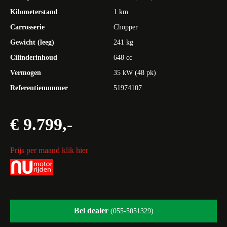
Kilometerstand
1 km
Carrosserie
Chopper
Gewicht (leeg)
241 kg
Cilinderinhoud
648 cc
Vermogen
35 kW (48 pk)
Referentienummer
51974107
€ 9.799,-
Prijs per maand klik hier
Bel dealer
(055-5051329)