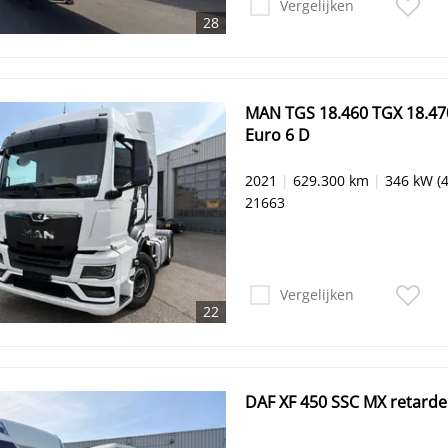
Vergelijken
28
MAN TGS 18.460 TGX 18.470 
Euro 6 D
2021
|
629.300 km
|
346 kW (4
21663
Vergelijken
22
DAF XF 450 SSC MX retarde