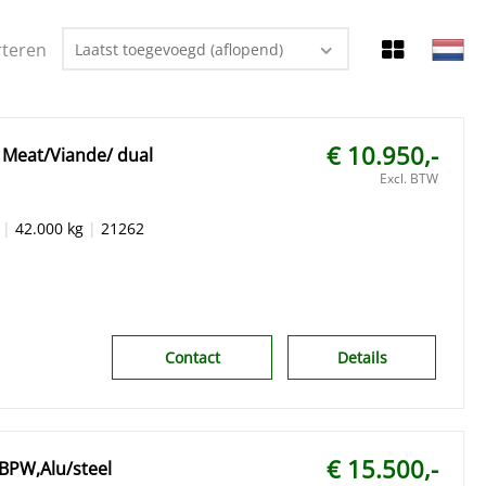
rteren
Laatst toegevoegd (aflopend)
€ 10.950,-
 Meat/Viande/ dual
Excl. BTW
|
42.000 kg
|
21262
Contact
Details
€ 15.500,-
BPW,Alu/steel