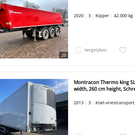
2020
|
3
|
Kipper
|
42.000 kg
Vergelijken
20
Montracon Thermo king SLX ,BPW drumbrakes, 
width, 260 cm height, Schre
2013
|
3
|
Koel-vriestransport