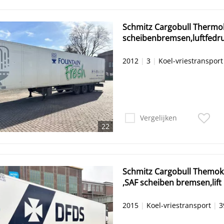
Schmitz Cargobull Thermo
scheibenbremsen,luftfedr
2012
|
3
|
Koel-vriestransport
Vergelijken
22
Schmitz Cargobull Themoki
,SAF scheiben bremsen,lift
2015
|
Koel-vriestransport
|
3