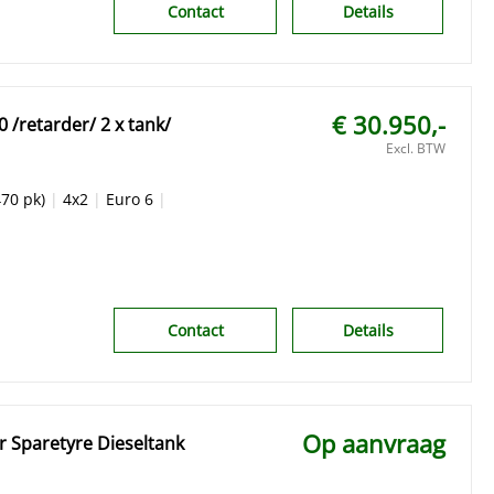
Contact
Details
€ 30.950,-
/retarder/ 2 x tank/
Excl. BTW
70 pk)
|
4x2
|
Euro 6
|
Contact
Details
Op aanvraag
r Sparetyre Dieseltank