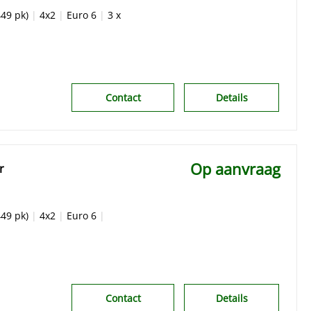
49 pk)
|
4x2
|
Euro 6
|
3 x
Contact
Details
Op aanvraag
r
49 pk)
|
4x2
|
Euro 6
|
Contact
Details