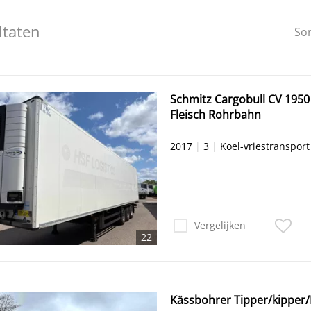
ltaten
So
Schmitz Cargobull CV 1950
Fleisch Rohrbahn
2017
|
3
|
Koel-vriestransport
Vergelijken
22
Kässbohrer Tipper/kipper/