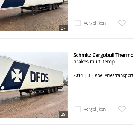
Vergelijken
27
Schmitz Cargobull Thermok
brakes,multi temp
2014
|
3
|
Koel-vriestransport
Vergelijken
29