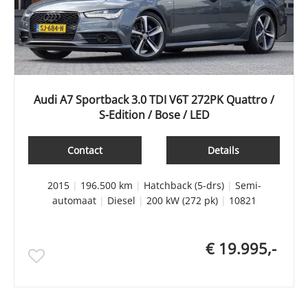
Audi A7 Sportback 3.0 TDI V6T 272PK Quattro /
S-Edition / Bose / LED
Contact
Details
2015
|
196.500 km
|
Hatchback (5-drs)
|
Semi-
automaat
|
Diesel
|
200 kW (272 pk)
|
10821
€ 19.995,-