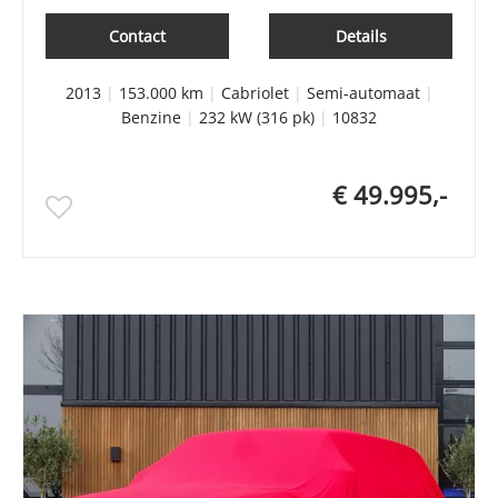
Contact
Details
2013
|
153.000 km
|
Cabriolet
|
Semi-automaat
|
Benzine
|
232 kW (316 pk)
|
10832
€ 49.995,-