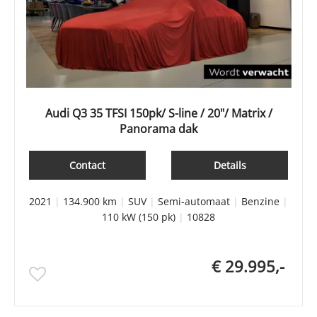
Audi Q3 35 TFSI 150pk/ S-line / 20"/ Matrix /
Panorama dak
Contact
Details
2021
|
134.900 km
|
SUV
|
Semi-automaat
|
Benzine
|
110 kW (150 pk)
|
10828
€ 29.995,-