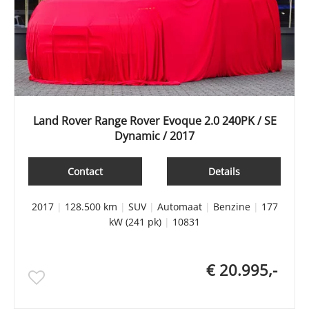
Land Rover Range Rover Evoque 2.0 240PK / SE
Dynamic / 2017
Contact
Details
2017
|
128.500 km
|
SUV
|
Automaat
|
Benzine
|
177
kW (241 pk)
|
10831
€ 20.995,-