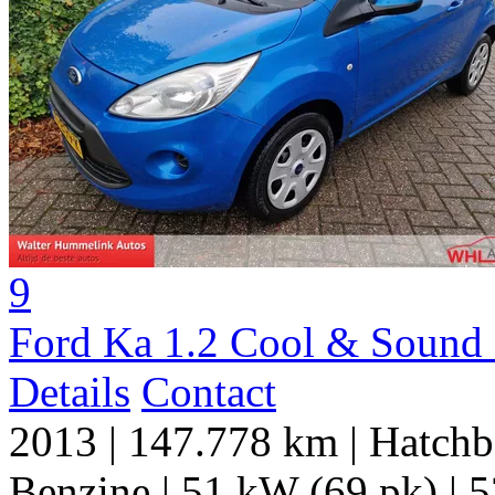
9
Ford Ka 1.2 Cool & Sound s
Details
Contact
2013
|
147.778 km
|
Hatchb
Benzine
|
51 kW (69 pk)
|
5