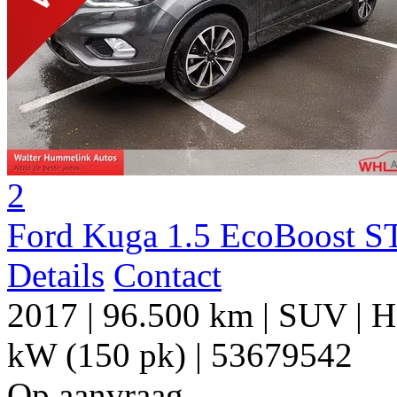
2
Ford Kuga 1.5 EcoBoost S
Details
Contact
2017
|
96.500 km
|
SUV
|
H
kW (150 pk)
|
53679542
Op aanvraag