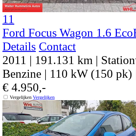
11
Ford Focus Wagon 1.6 Eco
Details
Contact
2011
|
191.131 km
|
Statio
Benzine
|
110 kW (150 pk)
€ 4.950,-
Vergelijken
Vergelijken