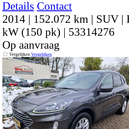
Details
Contact
2014
|
152.072 km
|
SUV
|
kW (150 pk)
|
53314276
Op aanvraag
Vergelijken
Vergelijken