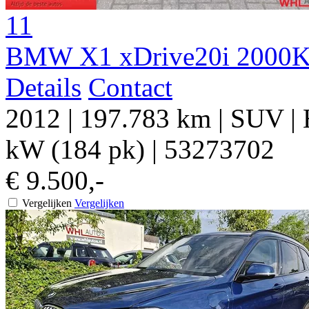
11
BMW X1 xDrive20i 2000KG
Details
Contact
2012
|
197.783 km
|
SUV
|
kW (184 pk)
|
53273702
€ 9.500,-
Vergelijken
Vergelijken