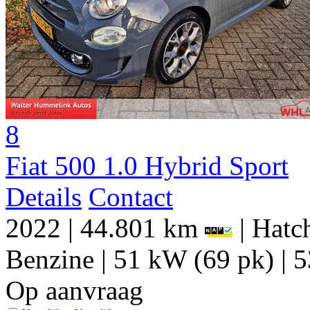
8
Fiat 500 1.0 Hybrid Sport
Details
Contact
2022
|
44.801 km
|
Hatch
Benzine
|
51 kW (69 pk)
|
5
Op aanvraag