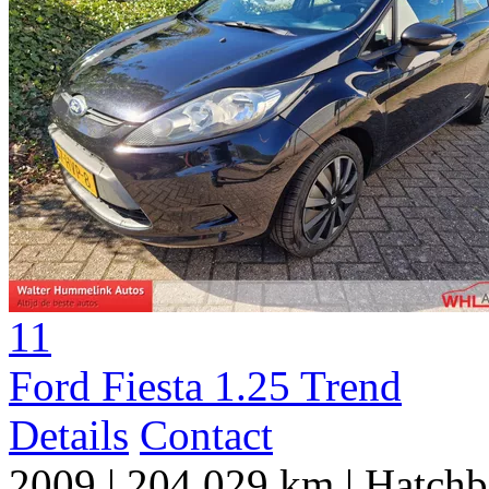
11
Ford Fiesta 1.25 Trend
Details
Contact
2009
|
204.029 km
|
Hatchb