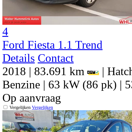
4
Ford Fiesta 1.1 Trend
Details
Contact
2018
|
83.691 km
|
Hatch
Benzine
|
63 kW (86 pk)
|
5
Op aanvraag
Vergelijken
Vergelijken