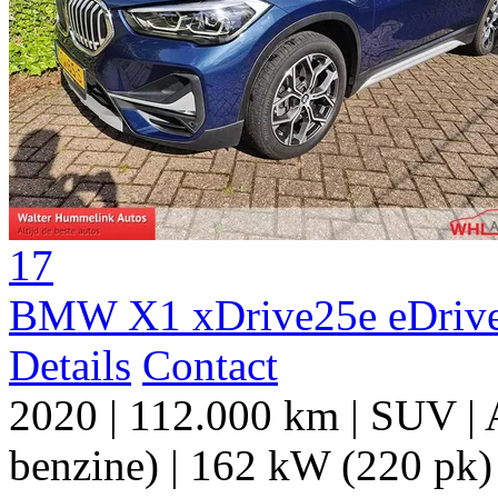
17
BMW X1 xDrive25e eDrive
Details
Contact
2020
|
112.000 km
|
SUV
|
benzine)
|
162 kW (220 pk)