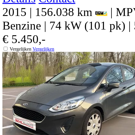
2015
|
156.038 km
|
MPV
Benzine
|
74 kW (101 pk)
|
€ 5.450,-
Vergelijken
Vergelijken