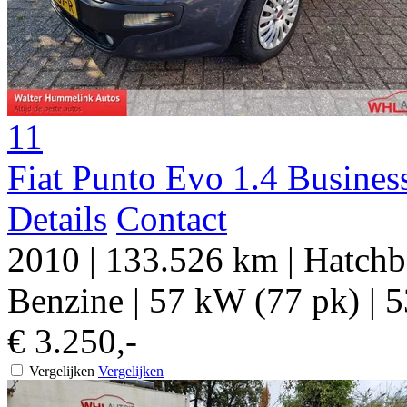
11
Fiat Punto Evo 1.4 Busines
Details
Contact
2010
|
133.526 km
|
Hatchb
Benzine
|
57 kW (77 pk)
|
5
€ 3.250,-
Vergelijken
Vergelijken