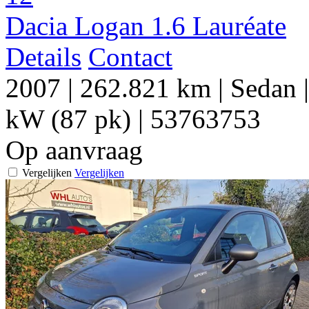
Dacia Logan 1.6 Lauréate
Details
Contact
2007
|
262.821 km
|
Sedan
kW (87 pk)
|
53763753
Op aanvraag
Vergelijken
Vergelijken