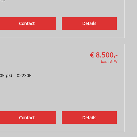
Contact
Details
€ 8.500,-
Excl. BTW
05 pk)
|
02230E
Contact
Details