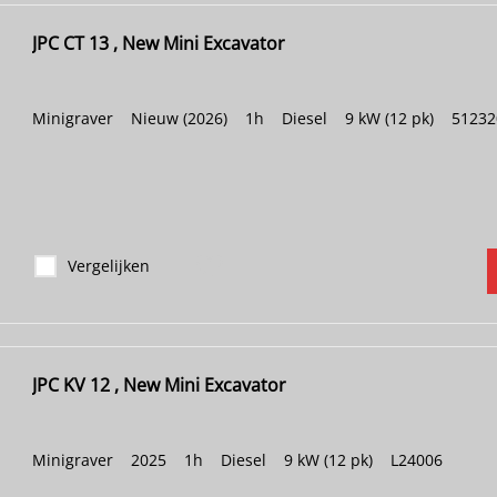
JPC CT 13 , New Mini Excavator
Minigraver
|
Nieuw (2026)
|
1h
|
Diesel
|
9 kW (12 pk)
|
51232
Vergelijken
JPC KV 12 , New Mini Excavator
Minigraver
|
2025
|
1h
|
Diesel
|
9 kW (12 pk)
|
L24006