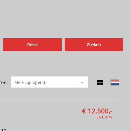
Reset
ren
Merk (oplopend)
€ 12.500,-
Excl. BTW
137