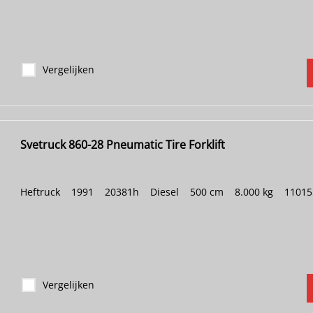
Vergelijken
Svetruck 860-28 Pneumatic Tire Forklift
Heftruck
|
1991
|
20381h
|
Diesel
|
500 cm
|
8.000 kg
|
11015
Vergelijken