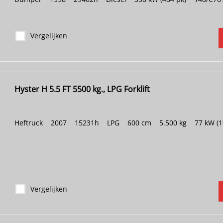
Vergelijken
Hyster H 5.5 FT 5500 kg., LPG Forklift
Heftruck
|
2007
|
15231h
|
LPG
|
600 cm
|
5.500 kg
|
77 kW (1
Vergelijken