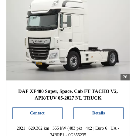
26
DAF XF480 Super, Space, Cab FT TACHO V2,
APK/TUV 05-2027 NL TRUCK
Contact
Details
2021
|
629.362 km
|
355 kW (483 pk)
|
4x2
|
Euro 6
|
UA -
34BRP1 - 0G355235