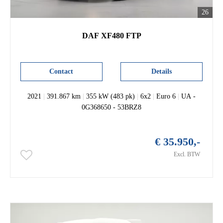
26
DAF XF480 FTP
Contact
Details
2021
|
391.867 km
|
355 kW (483 pk)
|
6x2
|
Euro 6
|
UA -
0G368650 - 53BRZ8
€ 35.950,-
Excl. BTW