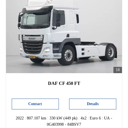
18
DAF CF 450 FT
Contact
Details
2022
|
807.107 km
|
330 kW (449 pk)
|
4x2
|
Euro 6
|
UA -
0G403998 - 84BSV7