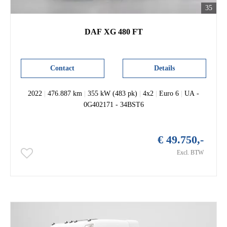
35
DAF XG 480 FT
Contact
Details
2022
|
476.887 km
|
355 kW (483 pk)
|
4x2
|
Euro 6
|
UA -
0G402171 - 34BST6
€ 49.750,-
Excl. BTW