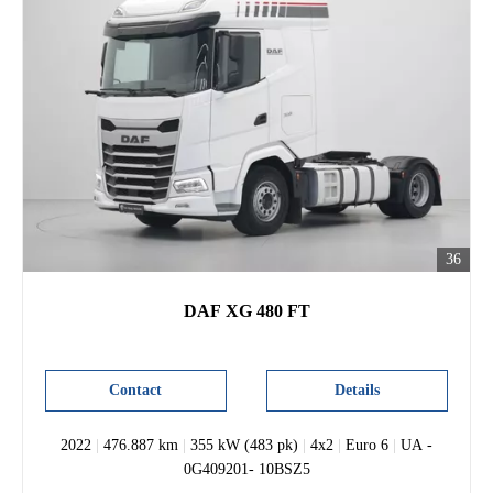
36
DAF XG 480 FT
Contact
Details
2022
|
476.887 km
|
355 kW (483 pk)
|
4x2
|
Euro 6
|
UA -
0G409201- 10BSZ5