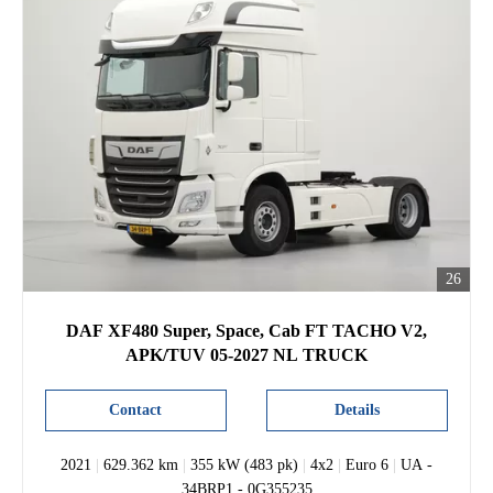
26
DAF XF480 Super, Space, Cab FT TACHO V2,
APK/TUV 05-2027 NL TRUCK
Contact
Details
2021
|
629.362 km
|
355 kW (483 pk)
|
4x2
|
Euro 6
|
UA -
34BRP1 - 0G355235