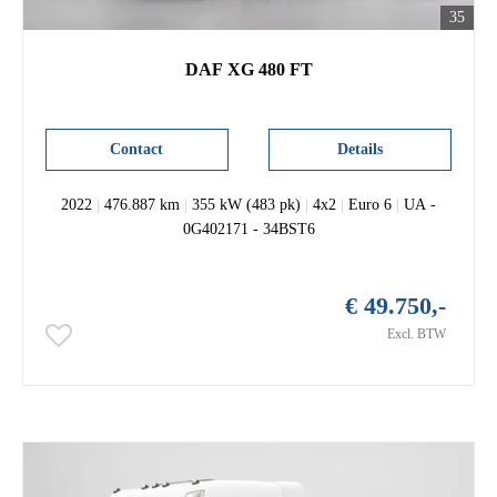
35
DAF XG 480 FT
Contact
Details
2022
|
476.887 km
|
355 kW (483 pk)
|
4x2
|
Euro 6
|
UA -
0G402171 - 34BST6
€ 49.750,-
Excl. BTW