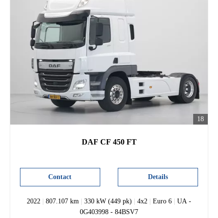
18
DAF CF 450 FT
Contact
Details
2022
|
807.107 km
|
330 kW (449 pk)
|
4x2
|
Euro 6
|
UA -
0G403998 - 84BSV7