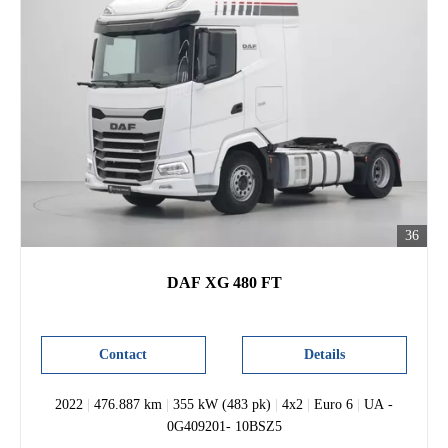
36
DAF XG 480 FT
Contact
Details
2022
|
476.887 km
|
355 kW (483 pk)
|
4x2
|
Euro 6
|
UA -
0G409201- 10BSZ5