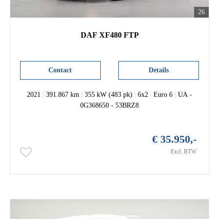
26
DAF XF480 FTP
Contact
Details
2021
|
391.867 km
|
355 kW (483 pk)
|
6x2
|
Euro 6
|
UA -
0G368650 - 53BRZ8
€ 35.950,-
Excl. BTW