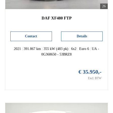
26
DAF XF480 FTP
Contact
Details
2021
|
391.867 km
|
355 kW (483 pk)
|
6x2
|
Euro 6
|
UA -
0G368650 - 53BRZ8
€ 35.950,-
Excl. BTW