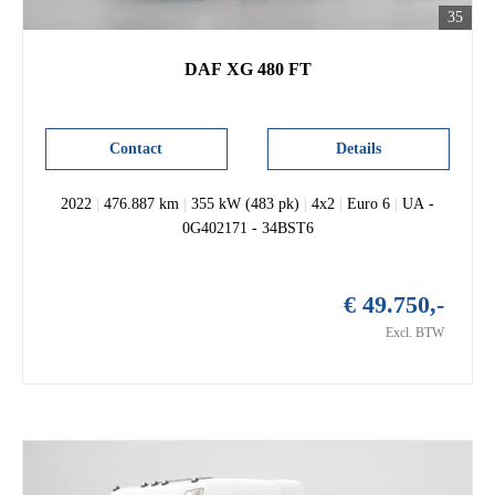
35
DAF XG 480 FT
Contact
Details
2022
|
476.887 km
|
355 kW (483 pk)
|
4x2
|
Euro 6
|
UA -
0G402171 - 34BST6
€ 49.750,-
Excl. BTW