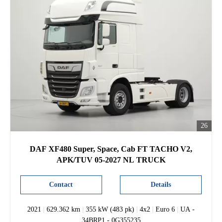
26
DAF XF480 Super, Space, Cab FT TACHO V2,
APK/TUV 05-2027 NL TRUCK
Contact
Details
2021
|
629.362 km
|
355 kW (483 pk)
|
4x2
|
Euro 6
|
UA -
34BRP1 - 0G355235