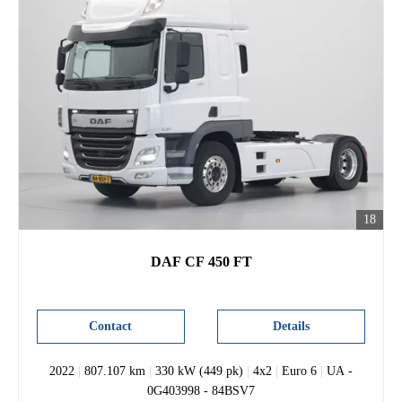
18
DAF CF 450 FT
Contact
Details
2022
|
807.107 km
|
330 kW (449 pk)
|
4x2
|
Euro 6
|
UA -
0G403998 - 84BSV7