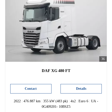
36
DAF XG 480 FT
Contact
Details
2022
|
476.887 km
|
355 kW (483 pk)
|
4x2
|
Euro 6
|
UA -
0G409201- 10BSZ5